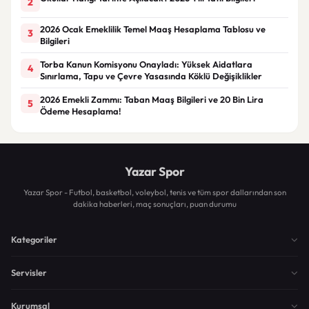
2
2026 Ocak Emeklilik Temel Maaş Hesaplama Tablosu ve
3
Bilgileri
Torba Kanun Komisyonu Onayladı: Yüksek Aidatlara
4
Sınırlama, Tapu ve Çevre Yasasında Köklü Değişiklikler
2026 Emekli Zammı: Taban Maaş Bilgileri ve 20 Bin Lira
5
Ödeme Hesaplama!
Yazar Spor
Yazar Spor - Futbol, basketbol, voleybol, tenis ve tüm spor dallarından son
dakika haberleri, maç sonuçları, puan durumu
Kategoriler
Servisler
Kurumsal