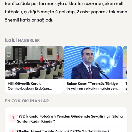
Benfica'daki performansıyla dikkatleri üzerine çeken milli
futbolcu, çıktığı 5 maçta 4 gol atıp, 2 asist yaparak takımına
önemli katkılar sağladı.
İLGILI HABERLER
Milli Güvenlik Kurulu
Bakan Kacır: “Terörsüz Türkiye
Tuğ
Cumhurbaşkanı Erdoğan
ile yatırım ve kalkınma için yeni
şam
başkanlığında toplandı
fırsatlar doğacak”
mad
EN ÇOK OKUNANLAR
1972 İrlanda Fotoğrafı Yeniden Gündemde Sevgilisi İçin Silaha
1
Sarılan Kadın Kimdir?
Okullar Hangi Tarihte Açılacak? 2026 Yılı Tatil Bilgileri