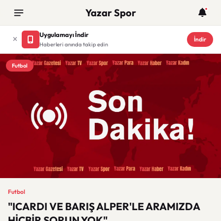
Yazar Spor
Uygulamayı İndir
İndir
Haberleri anında takip edin
Futbol
Futbol
"ICARDI VE BARIŞ ALPER'LE ARAMIZDA
HİÇBİR SORUN YOK"