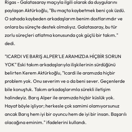
Rigas - Galatasaray maçıyla ilgili olarak da duygularını
paylaşan Aktürkoğlu, "Bu maçta kaybetmek beni çok üzdü.
O sahada kaybeden arkadaşlarım benim dostlarımdır ve
onlara bu süreçte destek olmalıyız. Galatasaray, bu tür
zorlu süreçleri atlatma konusunda çok güçlü bir takım."
dedi.
"ICARDI VE BARIŞ ALPER'LE ARAMIZDA HİÇBİR SORUN
YOK" Eski takım arkadaşlarıyla ilişkilerinin sürdüğünü
belirten Kerem Aktürkoğlu, "Icardi ile aramızda hiçbir
problem yok. Onu severim ve o da beni sever. Geçenlerde
bile konuştuk. Takım arkadaşlarımla sürekli iletişim
halindeyiz. Barış Alper ile aramızda hiçbir küslük yok.
Hayat böyle işliyor; herkesle çok samimi olamıyorsunuz
ancak Barış hem iyi bir oyuncu hem de iyi bir insan. Başarılı
olacağına eminim." ifadelerini kullandı.