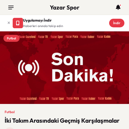
Yazar Spor
Uygulamayı İndir
İndir
Haberleri anında takip edin
Futbol
Futbol
İki Takım Arasındaki Geçmiş Karşılaşmalar