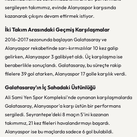
sergileyen takımımız, evinde Alanyaspor karşısında
kazanarak çıkışını devam ettirmek istiyor.
İki Takım Arasındaki Geçmiş Karşılaşmalar
2016-2017 sezonunda başlayan Galatasaray ve
Alanyaspor rekabetinde sarı-kırmızılılar 10 kez galip
gelirken, Alanyaspor 3 galibiyet aldı. Üç karşılaşma ise
beraberlikle sonuçlandı. Galatasaray, bu süreçte rakip
filelere 39 gol atarken, Alanyaspor 17 golle karşılık verdi.
Galatasaray'ın İç Sahadaki Üstünlüğü
Ali Sami Yen Spor Kompleksi'nde oynanan karşılaşmalarda
Galatasaray, Alanyaspor'a karşı üstün bir performans
sergiledi. Seyrantepe'deki 8 maçın 5'ini kazanan
takımımız, 21 kez fileleri havalandırmayı başardı.
Alanyaspor ise bu maçlarda sadece 6 gol bulabildi.