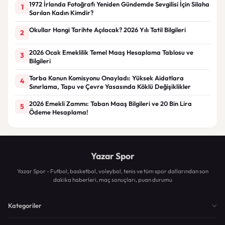
1972 İrlanda Fotoğrafı Yeniden Gündemde Sevgilisi İçin Silaha
1
Sarılan Kadın Kimdir?
Okullar Hangi Tarihte Açılacak? 2026 Yılı Tatil Bilgileri
2
2026 Ocak Emeklilik Temel Maaş Hesaplama Tablosu ve
3
Bilgileri
Torba Kanun Komisyonu Onayladı: Yüksek Aidatlara
4
Sınırlama, Tapu ve Çevre Yasasında Köklü Değişiklikler
2026 Emekli Zammı: Taban Maaş Bilgileri ve 20 Bin Lira
5
Ödeme Hesaplama!
Yazar Spor
Yazar Spor - Futbol, basketbol, voleybol, tenis ve tüm spor dallarından son
dakika haberleri, maç sonuçları, puan durumu
Kategoriler