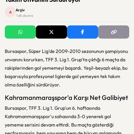
Arşiv
A
· 1 dk okuma
Bursaspor, Süper Lig'de 2009-2010 sezonunun şampiyonu
unvanını korurken, TFF 3. Lig 1. Grup'ta çıktığı 6 maçta da
rakiplerinden gol yememeyi başardı. Yeşil-beyazlı ekip, bu
başarısıyla profesyonel liglerde gol yemeyen tek takım
olma özelliğini sürdürüyor.
Kahramanmaraşspor'a Karşı Net Galibiyet
Bursaspor, TFF 3. Lig 1. Grup'un 6. haftasında
Kahramanmaraşspor'u sahasında 3-0 yenerek gol
yememe serisini devam ettirdi. Bu maçta gösterdiği
performansla, hem savunma hem de hücum anlamında