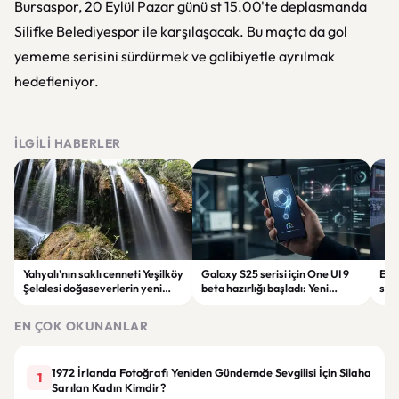
Bursaspor, 20 Eylül Pazar günü st 15.00'te deplasmanda
Silifke Belediyespor ile karşılaşacak. Bu maçta da gol
yememe serisini sürdürmek ve galibiyetle ayrılmak
hedefleniyor.
İLGILI HABERLER
Yahyalı’nın saklı cenneti Yeşilköy
Galaxy S25 serisi için One UI 9
Eti
Şelalesi doğaseverlerin yeni
beta hazırlığı başladı: Yeni
sor
rotası oldu
güncelleme yolda
Baş
Keri
EN ÇOK OKUNANLAR
1972 İrlanda Fotoğrafı Yeniden Gündemde Sevgilisi İçin Silaha
1
Sarılan Kadın Kimdir?