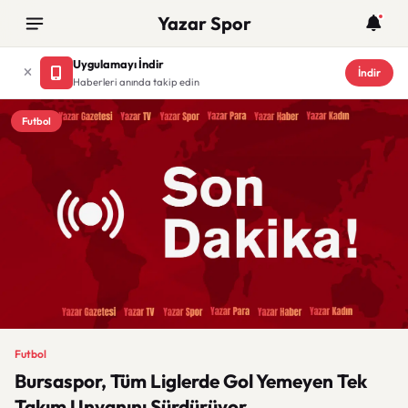
Yazar Spor
Uygulamayı İndir
İndir
Haberleri anında takip edin
Futbol
Futbol
Bursaspor, Tüm Liglerde Gol Yemeyen Tek
Takım Unvanını Sürdürüyor