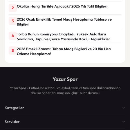
Okullar Hangi Tarihte Açılacak? 2026 Yılı Tatil Bilgileri
2
2026 Ocak Emeklilik Temel Maaş Hesaplama Tablosu ve
3
Bilgileri
Torba Kanun Komisyonu Onayladı: Yüksek Aidatlara
4
Sınırlama, Tapu ve Çevre Yasasında Köklü Değişiklikler
2026 Emekli Zammı: Taban Maaş Bilgileri ve 20 Bin Lira
5
Ödeme Hesaplama!
Yazar Spor
Yazar Spor - Futbol, basketbol, voleybol, tenis ve tüm spor dallarından son
dakika haberleri, maç sonuçları, puan durumu
Kategoriler
Servisler