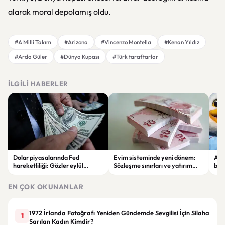
alarak moral depolamış oldu.
#A Milli Takım
#Arizona
#Vincenzo Montella
#Kenan Yıldız
#Arda Güler
#Dünya Kupası
#Türk taraftarlar
İLGILI HABERLER
Dolar piyasalarında Fed
Evim sisteminde yeni dönem:
Alta
hareketliliği: Gözler eylül
Sözleşme sınırları ve yatırım
bell
ayındaki faiz kararında
kuralları değişti
Bil
duy
EN ÇOK OKUNANLAR
1972 İrlanda Fotoğrafı Yeniden Gündemde Sevgilisi İçin Silaha
1
Sarılan Kadın Kimdir?