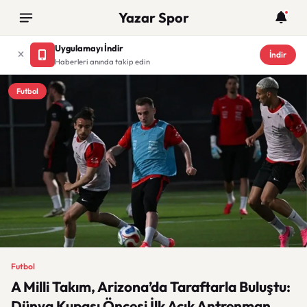
Yazar Spor
Uygulamayı İndir
İndir
Haberleri anında takip edin
Futbol
Futbol
A Milli Takım, Arizona’da Taraftarla Buluştu:
Dünya Kupası Öncesi İlk Açık Antrenman