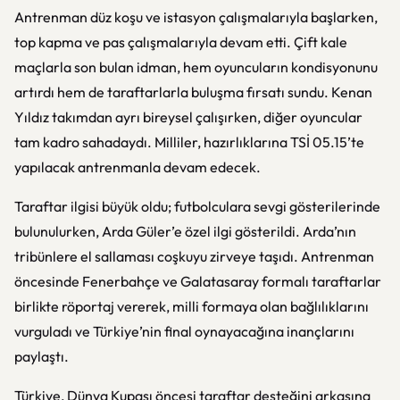
Antrenman düz koşu ve istasyon çalışmalarıyla başlarken,
top kapma ve pas çalışmalarıyla devam etti. Çift kale
maçlarla son bulan idman, hem oyuncuların kondisyonunu
artırdı hem de taraftarlarla buluşma fırsatı sundu. Kenan
Yıldız takımdan ayrı bireysel çalışırken, diğer oyuncular
tam kadro sahadaydı. Milliler, hazırlıklarına TSİ 05.15’te
yapılacak antrenmanla devam edecek.
Taraftar ilgisi büyük oldu; futbolculara sevgi gösterilerinde
bulunulurken, Arda Güler’e özel ilgi gösterildi. Arda’nın
tribünlere el sallaması coşkuyu zirveye taşıdı. Antrenman
öncesinde Fenerbahçe ve Galatasaray formalı taraftarlar
birlikte röportaj vererek, milli formaya olan bağlılıklarını
vurguladı ve Türkiye’nin final oynayacağına inançlarını
paylaştı.
Türkiye, Dünya Kupası öncesi taraftar desteğini arkasına