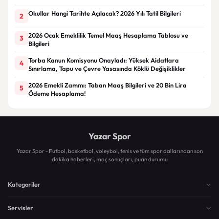
Okullar Hangi Tarihte Açılacak? 2026 Yılı Tatil Bilgileri
2
2026 Ocak Emeklilik Temel Maaş Hesaplama Tablosu ve
3
Bilgileri
Torba Kanun Komisyonu Onayladı: Yüksek Aidatlara
4
Sınırlama, Tapu ve Çevre Yasasında Köklü Değişiklikler
2026 Emekli Zammı: Taban Maaş Bilgileri ve 20 Bin Lira
5
Ödeme Hesaplama!
Yazar Spor
Yazar Spor - Futbol, basketbol, voleybol, tenis ve tüm spor dallarından son
dakika haberleri, maç sonuçları, puan durumu
Kategoriler
Servisler