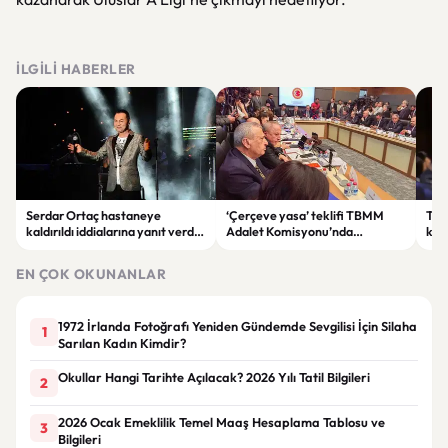
İLGILI HABERLER
Serdar Ortaç hastaneye
‘Çerçeve yasa’ teklifi TBMM
Ter
kaldırıldı iddialarına yanıt verdi:
Adalet Komisyonu’nda
kri
“Rutin tedavim için buradayım”
görüşülüyor
tek
gör
EN ÇOK OKUNANLAR
1972 İrlanda Fotoğrafı Yeniden Gündemde Sevgilisi İçin Silaha
1
Sarılan Kadın Kimdir?
Okullar Hangi Tarihte Açılacak? 2026 Yılı Tatil Bilgileri
2
2026 Ocak Emeklilik Temel Maaş Hesaplama Tablosu ve
3
Bilgileri