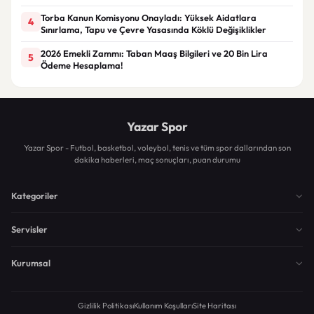
Torba Kanun Komisyonu Onayladı: Yüksek Aidatlara
4
Sınırlama, Tapu ve Çevre Yasasında Köklü Değişiklikler
2026 Emekli Zammı: Taban Maaş Bilgileri ve 20 Bin Lira
5
Ödeme Hesaplama!
Yazar Spor
Yazar Spor - Futbol, basketbol, voleybol, tenis ve tüm spor dallarından son
dakika haberleri, maç sonuçları, puan durumu
Kategoriler
Servisler
Kurumsal
Gizlilik Politikası
Kullanım Koşulları
Site Haritası