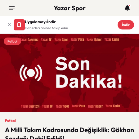
Yazar Spor
Uygulamayı İndir
İndir
Haberleri anında takip edin
Futbol
Futbol
A Milli Takım Kadrosunda Değişiklik: Gökhan
Sazdağı Dahil Edildi!