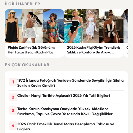
İLGILI HABERLER
Plajda Zarif ve Şık Görünüm:
2026 Kadın Plaj Giyim Trendleri:
Güz
Her Tarza Uygun Kadın Plaj
Şıklık ve Konforu Bir Araya
Dön
Giyim Önerileri
Getiren Modeller
Bakı
Çöz
EN ÇOK OKUNANLAR
1972 İrlanda Fotoğrafı Yeniden Gündemde Sevgilisi İçin Silaha
1
Sarılan Kadın Kimdir?
Okullar Hangi Tarihte Açılacak? 2026 Yılı Tatil Bilgileri
2
Torba Kanun Komisyonu Onayladı: Yüksek Aidatlara
3
Sınırlama, Tapu ve Çevre Yasasında Köklü Değişiklikler
2026 Ocak Emeklilik Temel Maaş Hesaplama Tablosu ve
4
Bilgileri