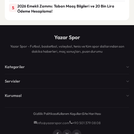
2026 Emekli Zammı: Taban Maaş Bilgileri ve 20 Bin Lira
5
Ödeme Hesaplama!
Yazar Spor
Yazar Spor - Futbol, basketbol, voleybol, tenis ve tüm spor dallarından son
dakika haberleri, maç sonuçları, puan durumu
Kategoriler
Servisler
Kurumsal
Gizlilik Politikası
Kullanım Koşulları
Site Haritası
info@yazarspor.com
+90 501 379 08 08