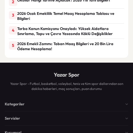
2
2026 Ocak Emeklilik Temel Maaş Hesaplama Tablosu ve
3
Bilgileri
Torba Kanun Komisyonu Onayladı: Yüksek Aidatlara
4
Sınırlama, Tapu ve Çevre Yasasında Köklü Değişiklikler
2026 Emekli Zammı: Taban Maaş Bilgileri ve 20 Bin Lira
5
Ödeme Hesaplama!
Yazar Spor
Yazar Spor - Futbol, basketbol, voleybol, tenis ve tüm spor dallarından son
dakika haberleri, maç sonuçları, puan durumu
Kategoriler
Servisler
Kurumsal