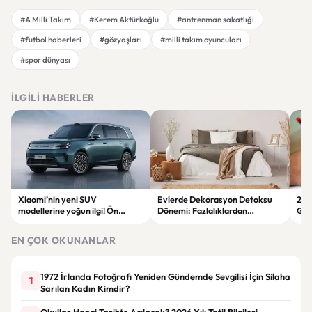
#A Milli Takım
#Kerem Aktürkoğlu
#antrenman sakatlığı
#futbol haberleri
#gözyaşları
#milli takım oyuncuları
#spor dünyası
İLGILI HABERLER
Xiaomi’nin yeni SUV
Evlerde Dekorasyon Detoksu
202
modellerine yoğun ilgi! Ön
Dönemi: Fazlalıklardan
Ger
siparişlerde büyük artış
Kurtulmanın Yolları
Zam
EN ÇOK OKUNANLAR
1972 İrlanda Fotoğrafı Yeniden Gündemde Sevgilisi İçin Silaha
1
Sarılan Kadın Kimdir?
Okullar Hangi Tarihte Açılacak? 2026 Yılı Tatil Bilgileri