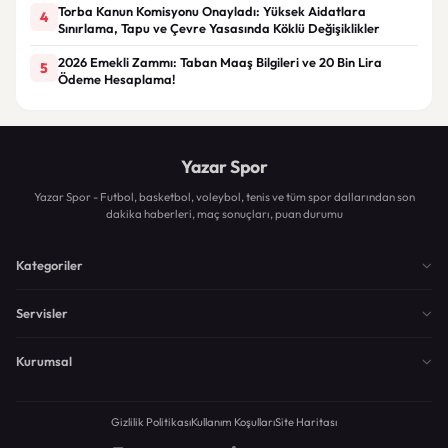
Torba Kanun Komisyonu Onayladı: Yüksek Aidatlara
4
Sınırlama, Tapu ve Çevre Yasasında Köklü Değişiklikler
2026 Emekli Zammı: Taban Maaş Bilgileri ve 20 Bin Lira
5
Ödeme Hesaplama!
Yazar Spor
Yazar Spor - Futbol, basketbol, voleybol, tenis ve tüm spor dallarından son
dakika haberleri, maç sonuçları, puan durumu
Kategoriler
Servisler
Kurumsal
Gizlilik Politikası
Kullanım Koşulları
Site Haritası