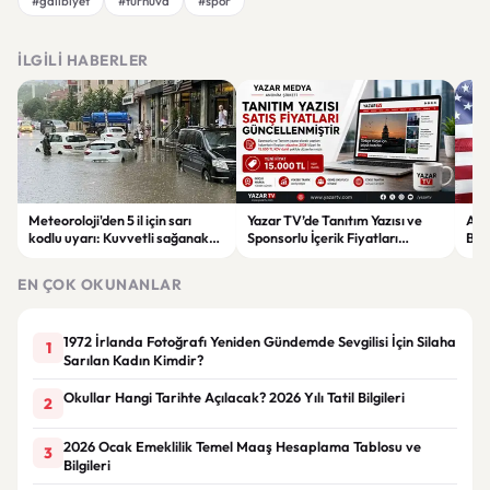
#galibiyet
#turnuva
#spor
İLGILI HABERLER
Meteoroloji'den 5 il için sarı
Yazar TV’de Tanıtım Yazısı ve
ABD
kodlu uyarı: Kuvvetli sağanak
Sponsorlu İçerik Fiyatları
Boğ
ve fırtına geliyor
Güncellendi: Yeni Fiyat 15 Bin TL
iht
EN ÇOK OKUNANLAR
1972 İrlanda Fotoğrafı Yeniden Gündemde Sevgilisi İçin Silaha
1
Sarılan Kadın Kimdir?
Okullar Hangi Tarihte Açılacak? 2026 Yılı Tatil Bilgileri
2
2026 Ocak Emeklilik Temel Maaş Hesaplama Tablosu ve
3
Bilgileri