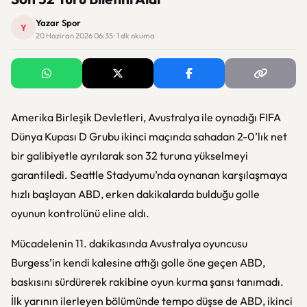
Yazar Spor
Y
20 Haziran 2026 06:35 · 1 dk okuma
Amerika Birleşik Devletleri
,
Avustralya
ile oynadığı
FIFA
Dünya Kupası
D Grubu ikinci maçında sahadan 2-0’lık net
bir galibiyetle ayrılarak son 32 turuna yükselmeyi
garantiledi. Seattle Stadyumu’nda oynanan karşılaşmaya
hızlı başlayan ABD, erken dakikalarda bulduğu golle
oyunun kontrolünü eline aldı.
Mücadelenin 11. dakikasında Avustralya oyuncusu
Burgess’in kendi kalesine attığı golle öne geçen ABD,
baskısını sürdürerek rakibine oyun kurma şansı tanımadı.
İlk yarının ilerleyen bölümünde tempo düşse de ABD, ikinci