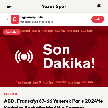
Yazar Spor
Uygulamayı İndir
İndir
Haberleri anında takip edin
Basketbol
Basketbol
ABD, Fransa'yı 67-66 Yenerek Paris 2024'te
Kadınlar Basketbolda Altın Kazandı