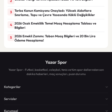
2
Torba Kanun Komisyonu Onayladı: Yüksek Aidatlara
3
Sınırlama, Tapu ve Çevre Yasasında Köklü Değişiklikler
2026 Ocak Emeklilik Temel Maaş Hesaplama Tablosu ve
4
Bilgileri
2026 Emekli Zammı: Taban Maaş Bilgileri ve 20 Bin Lira
5
Ödeme Hesaplama!
Yazar Spor
Yazar Spor - Futbol, basketbol, voleybol, tenis ve tüm spor dallarından son
dakika haberleri, maç sonuçları, puan durumu
Kategoriler
Servisler
Kurumsal