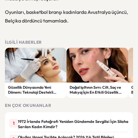
Oyunları, basketbol branşı kadınlarda Avustralya üçüncü,
Belçika dördüncü tamamladı.
İLGILI HABERLER
Güzellik Dünyasında Yeni
Doğal Işıltının Sırrı: Cilt, Saç ve
Güz
Dönem: Teknoloji Destekli
Makyaj İçin En Etkili Güzellik
Bak
Bakım Ürünleri ve Yenilikçi
Ürünleri
Ger
Çözümler
EN ÇOK OKUNANLAR
1972 İrlanda Fotoğrafı Yeniden Gündemde Sevgilisi İçin Silaha
1
Sarılan Kadın Kimdir?
Okullar Hangi Tarihte Açılacak? 2026 Yılı Tatil Bilgileri