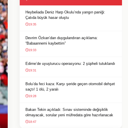
Heybeliada Deniz Harp Okulu’nda yangın paniği:
Çatıda büyük hasar oluştu
19:35
Devrim Özkan’dan duygulandıran açıklama:
“Babaannemi kaybettim”
19:33
Edirne’de uyuşturucu operasyonu: 2 şüpheli tutuklandı
19:31
Bolu’da feci kaza: Karşı şeride geçen otomobil dehşet
saçtı! 1 ölü, 2 yaralı
19:28
Bakan Tekin açıkladı: Sınav sisteminde değişiklik
olmayacak, sorular yeni müfredata göre hazırlanacak
18:47