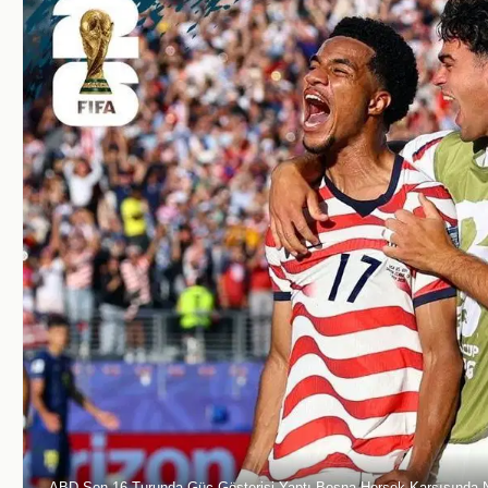
ABD Son 16 Turunda Güç Gösterisi Yaptı Bosna Hersek Karşısında N