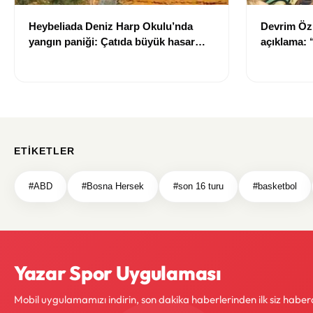
Heybeliada Deniz Harp Okulu’nda
Devrim Öz
yangın paniği: Çatıda büyük hasar
açıklama:
oluştu
ETIKETLER
#ABD
#Bosna Hersek
#son 16 turu
#basketbol
Yazar Spor Uygulaması
Mobil uygulamamızı indirin, son dakika haberlerinden ilk siz haber