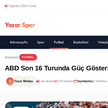
7 Ağustos 2026 Cuma
Yazar Spor
Anasayfa
Spor
Futbol
Basketbol
Voleyb
Anasayfa
FUTBOL
ABD Son 16 Turunda Güç Gösteris
E
Yazar Medya
5 dk okuma
278 okunma
Yayınlanma:
2 Temmuz 