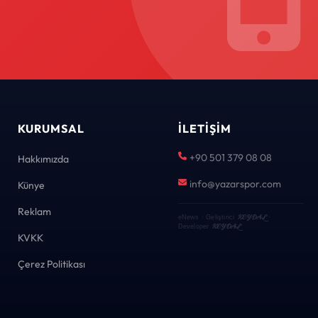
KURUMSAL
İLETIŞIM
+90 501 379 08 08
Hakkımızda
info@yazarspor.com
Künye
Reklam
KEYDAL
eNews · Geliştirici
·
KEYDAL
Developer
KVKK
Çerez Politikası