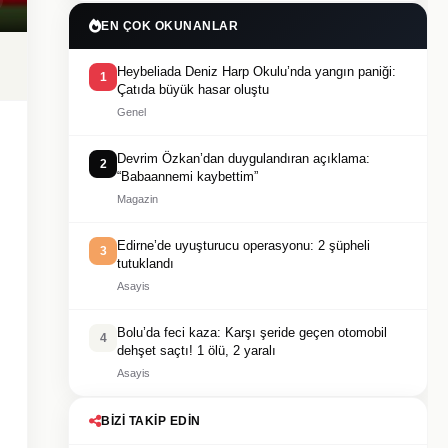
EN ÇOK OKUNANLAR
Heybeliada Deniz Harp Okulu’nda yangın paniği:
1
Çatıda büyük hasar oluştu
Genel
Devrim Özkan’dan duygulandıran açıklama:
2
“Babaannemi kaybettim”
Magazin
Edirne’de uyuşturucu operasyonu: 2 şüpheli
3
tutuklandı
Asayis
Bolu’da feci kaza: Karşı şeride geçen otomobil
4
dehşet saçtı! 1 ölü, 2 yaralı
Asayis
BIZI TAKIP EDIN