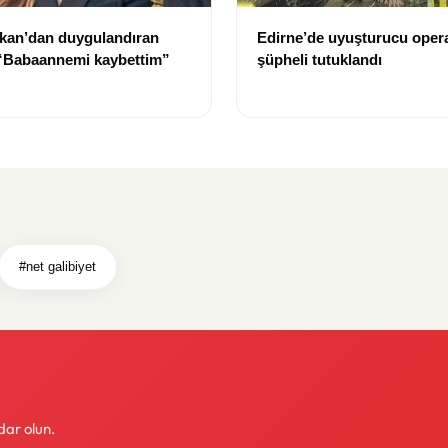
kan’dan duygulandıran
Edirne’de uyuşturucu oper
 “Babaannemi kaybettim”
şüpheli tutuklandı
#net galibiyet
dar olun.