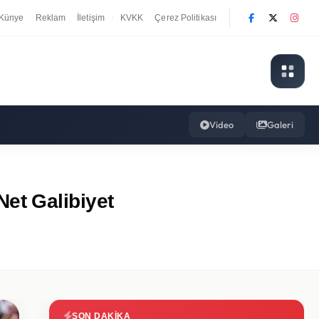
Künye
Reklam
İletişim
KVKK
Çerez Politikası
|
Video
Galeri
et Galibiyet
SON DAKIKA