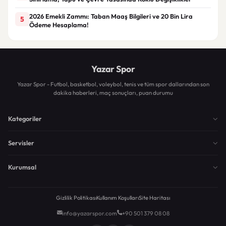
2026 Emekli Zammı: Taban Maaş Bilgileri ve 20 Bin Lira
5
Ödeme Hesaplama!
Yazar Spor
Yazar Spor - Futbol, basketbol, voleybol, tenis ve tüm spor dallarından son
dakika haberleri, maç sonuçları, puan durumu
Kategoriler
Servisler
Kurumsal
Gizlilik Politikası
Kullanım Koşulları
Site Haritası
info@yazarspor.com
+90 501 379 08 08