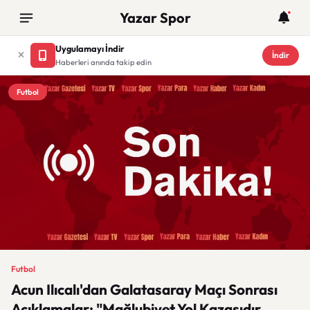
Yazar Spor
Uygulamayı İndir
İndir
Haberleri anında takip edin
Futbol
Futbol
Acun Ilıcalı'dan Galatasaray Maçı Sonrası
Açıklamalar: "Mağlubiyet Yol Kazasıdır,