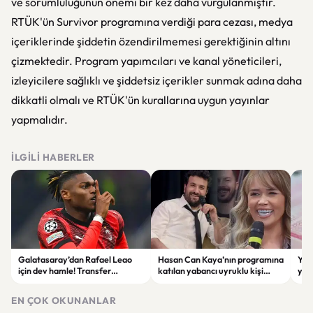
ve sorumluluğunun önemi bir kez daha vurgulanmıştır.
RTÜK'ün Survivor programına verdiği para cezası, medya
içeriklerinde şiddetin özendirilmemesi gerektiğinin altını
çizmektedir. Program yapımcıları ve kanal yöneticileri,
izleyicilere sağlıklı ve şiddetsiz içerikler sunmak adına daha
dikkatli olmalı ve RTÜK'ün kurallarına uygun yayınlar
yapmalıdır.
İLGILI HABERLER
Galatasaray’dan Rafael Leao
Hasan Can Kaya’nın programına
YÖK
için dev hamle! Transfer
katılan yabancı uyruklu kişi
yap
görüşmeleri başladı
çalışma izni olmadığı
dök
gerekçesiyle gözaltına alındı
EN ÇOK OKUNANLAR