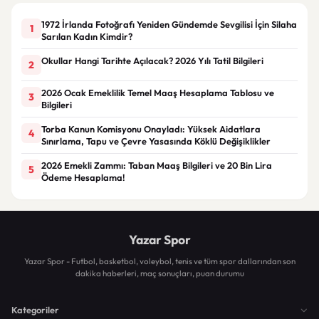
1972 İrlanda Fotoğrafı Yeniden Gündemde Sevgilisi İçin Silaha
1
Sarılan Kadın Kimdir?
Okullar Hangi Tarihte Açılacak? 2026 Yılı Tatil Bilgileri
2
2026 Ocak Emeklilik Temel Maaş Hesaplama Tablosu ve
3
Bilgileri
Torba Kanun Komisyonu Onayladı: Yüksek Aidatlara
4
Sınırlama, Tapu ve Çevre Yasasında Köklü Değişiklikler
2026 Emekli Zammı: Taban Maaş Bilgileri ve 20 Bin Lira
5
Ödeme Hesaplama!
Yazar Spor
Yazar Spor - Futbol, basketbol, voleybol, tenis ve tüm spor dallarından son
dakika haberleri, maç sonuçları, puan durumu
Kategoriler