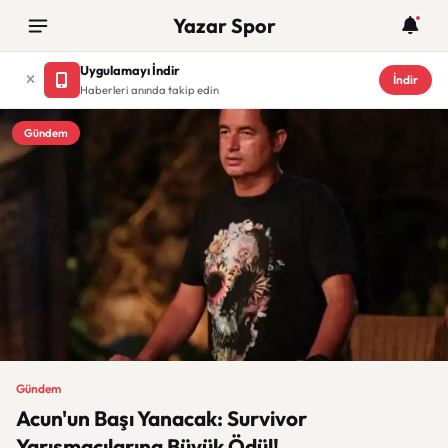
Yazar Spor
Uygulamayı İndir
İndir
Haberleri anında takip edin
Gündem
Gündem
Acun'un Başı Yanacak: Survivor
Yarışmacılarına Büyük Ödül!