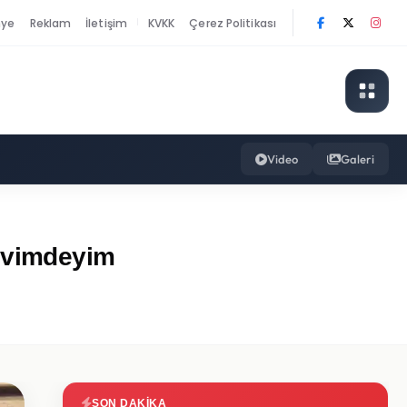
nye
Reklam
İletişim
KVKK
Çerez Politikası
|
Video
Galeri
revimdeyim
SON DAKIKA