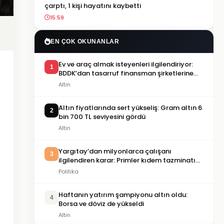
çarptı, 1 kişi hayatını kaybetti
15:59
EN ÇOK OKUNANLAR
Ev ve araç almak isteyenleri ilgilendiriyor:
1
BDDK’dan tasarruf finansman şirketlerine
yeni kurallar
Altin
Altın fiyatlarında sert yükseliş: Gram altın 6
2
bin 700 TL seviyesini gördü
Altin
Yargıtay’dan milyonlarca çalışanı
3
ilgilendiren karar: Primler kıdem tazminatı
hesabına dahil edilecek
Politika
Haftanın yatırım şampiyonu altın oldu:
4
Borsa ve döviz de yükseldi
Altin