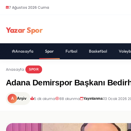
7 Ağustos 2026 Cuma
Yazar Spor
Anasayfa
Spor
Futbol
Basketbol
Voleyb
Anasayfa
SPOR
Adana Demirspor Başkanı Bedirh
5 dk okuma
88 okunma
13 Ocak 2026 2
A
Arşiv
Yayınlanma: