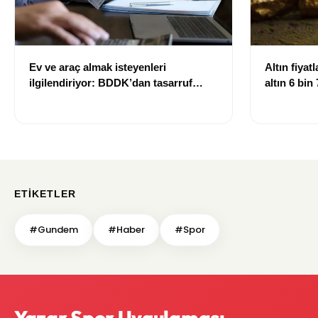
Ev ve araç almak isteyenleri
Altın fiyat
ilgilendiriyor: BDDK’dan tasarruf
altın 6 bin
finansman şirketlerine yeni kurallar
ETIKETLER
#Gundem
#Haber
#Spor
Yazar Spor Uygulaması