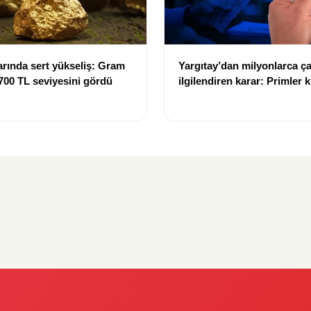
larında sert yükseliş: Gram
Yargıtay’dan milyonlarca ça
 700 TL seviyesini gördü
ilgilendiren karar: Primler 
tazminatı hesabına dahil ed