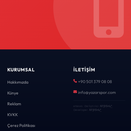
KURUMSAL
İLETIŞIM
+90 501 379 08 08
Hakkımızda
info@yazarspor.com
Künye
Reklam
eNews · Geliştirici
KEYDAL
·
Developer
KEYDAL
KVKK
Çerez Politikası