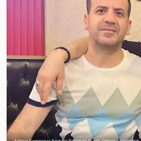
Adana Demirspor Başkanı Bedirhan Durak: İstifam Reddedildi