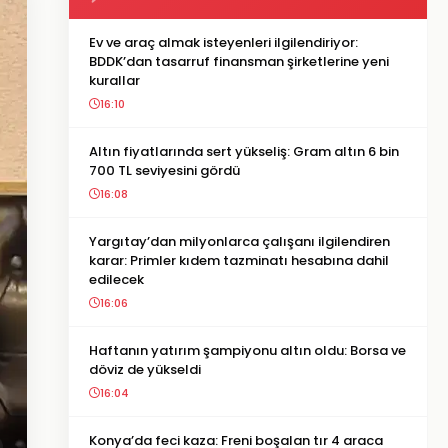
Ev ve araç almak isteyenleri ilgilendiriyor:
BDDK’dan tasarruf finansman şirketlerine yeni
kurallar
16:10
Altın fiyatlarında sert yükseliş: Gram altın 6 bin
700 TL seviyesini gördü
16:08
Yargıtay’dan milyonlarca çalışanı ilgilendiren
karar: Primler kıdem tazminatı hesabına dahil
edilecek
16:06
Haftanın yatırım şampiyonu altın oldu: Borsa ve
döviz de yükseldi
16:04
Konya’da feci kaza: Freni boşalan tır 4 araca