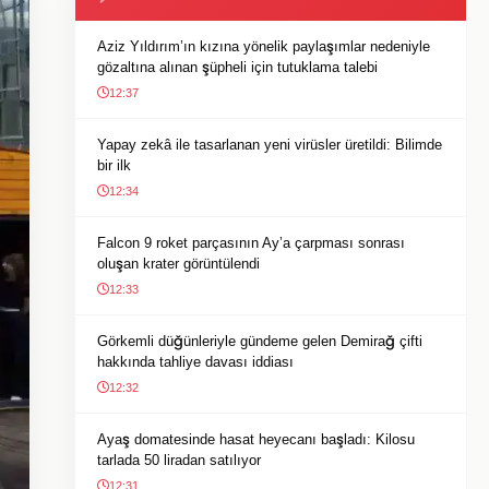
Aziz Yıldırım’ın kızına yönelik paylaşımlar nedeniyle
gözaltına alınan şüpheli için tutuklama talebi
12:37
Yapay zekâ ile tasarlanan yeni virüsler üretildi: Bilimde
bir ilk
12:34
Falcon 9 roket parçasının Ay’a çarpması sonrası
oluşan krater görüntülendi
12:33
Görkemli düğünleriyle gündeme gelen Demirağ çifti
hakkında tahliye davası iddiası
12:32
Ayaş domatesinde hasat heyecanı başladı: Kilosu
tarlada 50 liradan satılıyor
12:31