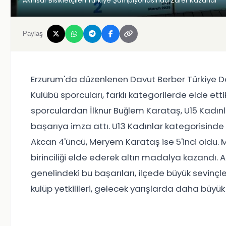
Akhisar Bisikletçileri Türkiye Şampiyonasında Zafer Kazandı
Paylaş
Erzurum'da düzenlenen Davut Berber Türkiye Dağ
Kulübü sporcuları, farklı kategorilerde elde et
sporculardan İlknur Buğlem Karataş, U15 Kadınl
başarıya imza attı. U13 Kadınlar kategorisinde i
Akcan 4'üncü, Meryem Karataş ise 5'inci oldu. M
birinciliği elde ederek altın madalya kazandı. A
genelindeki bu başarıları, ilçede büyük sevinçle
kulüp yetkilileri, gelecek yarışlarda daha büyük