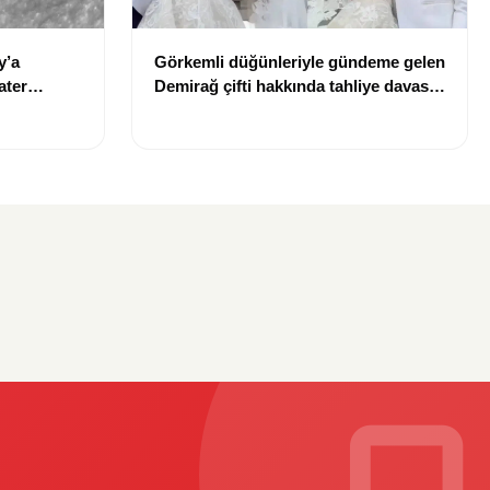
y’a
Görkemli düğünleriyle gündeme gelen
ater
Demirağ çifti hakkında tahliye davası
iddiası