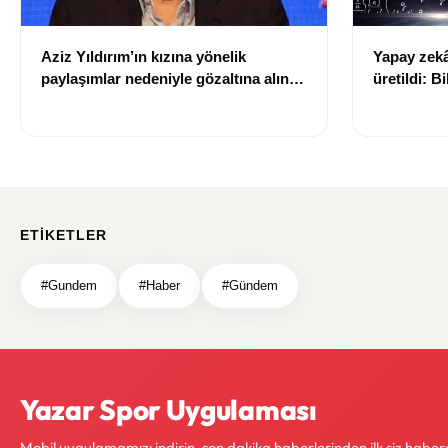
Aziz Yıldırım’ın kızına yönelik
Yapay zekâ 
paylaşımlar nedeniyle gözaltına alınan
üretildi: Bi
şüpheli için tutuklama talebi
ETIKETLER
#Gundem
#Haber
#Gündem
Yazar Spor Uygulaması
Mobil uygulamamızı indirin, son dakika haberlerinden ilk siz haber