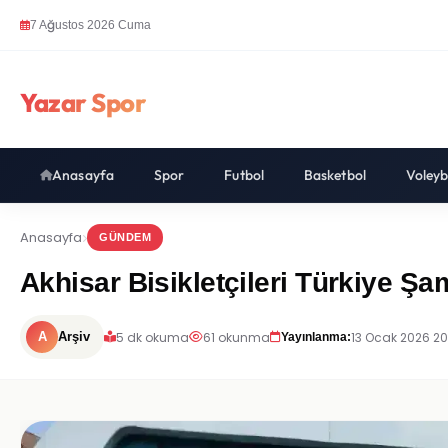
7 Ağustos 2026 Cuma
Yazar Spor
Anasayfa
Spor
Futbol
Basketbol
Voleyb
Anasayfa
GÜNDEM
Akhisar Bisikletçileri Türkiye Ş
5 dk okuma
61 okunma
13 Ocak 2026 20
A
Arşiv
Yayınlanma: