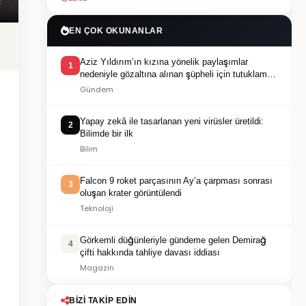
EN ÇOK OKUNANLAR
Aziz Yıldırım’ın kızına yönelik paylaşımlar
1
nedeniyle gözaltına alınan şüpheli için tutuklama
talebi
Gündem
Yapay zekâ ile tasarlanan yeni virüsler üretildi:
2
Bilimde bir ilk
Bilim
Falcon 9 roket parçasının Ay’a çarpması sonrası
3
oluşan krater görüntülendi
Teknoloji
Görkemli düğünleriyle gündeme gelen Demirağ
4
çifti hakkında tahliye davası iddiası
Magazin
BIZI TAKIP EDIN