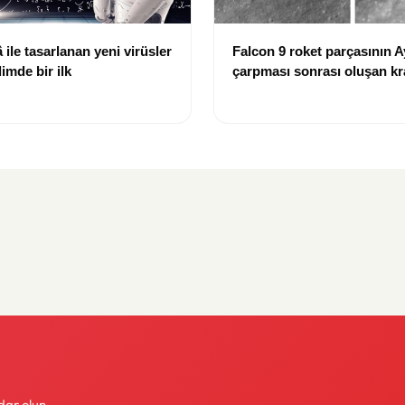
ile tasarlanan yeni virüsler
Falcon 9 roket parçasının A
limde bir ilk
çarpması sonrası oluşan kr
görüntülendi
dar olun.