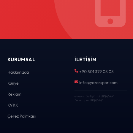
KURUMSAL
İLETIŞIM
+90 501 379 08 08
Hakkımızda
info@yazarspor.com
Künye
Reklam
eNews · Geliştirici
KEYDAL
·
Developer
KEYDAL
KVKK
Çerez Politikası