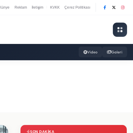
Künye
Reklam
İletişim
KVKK
Çerez Politikası
|
Video
Galeri
SON DAKIKA