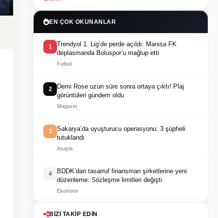
EN ÇOK OKUNANLAR
Trendyol 1. Lig’de perde açıldı: Manisa FK
1
deplasmanda Boluspor’u mağlup etti
Futbol
Demi Rose uzun süre sonra ortaya çıktı! Plaj
2
görüntüleri gündem oldu
Magazin
Sakarya’da uyuşturucu operasyonu: 3 şüpheli
3
tutuklandı
Asayis
BDDK’dan tasarruf finansman şirketlerine yeni
4
düzenleme: Sözleşme limitleri değişti
Ekonomi
BIZI TAKIP EDIN