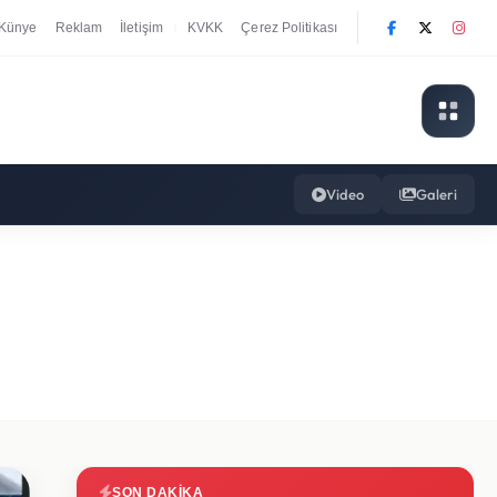
Künye
Reklam
İletişim
KVKK
Çerez Politikası
|
Video
Galeri
SON DAKIKA