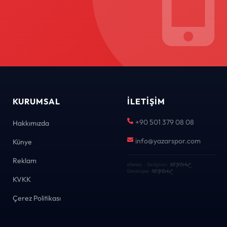
KURUMSAL
İLETIŞIM
+90 501 379 08 08
Hakkımızda
info@yazarspor.com
Künye
Reklam
KEYDAL
eNews · Geliştirici
·
KEYDAL
Developer
KVKK
Çerez Politikası