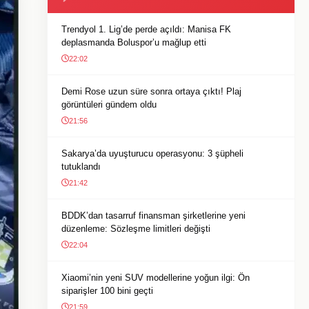
Trendyol 1. Lig’de perde açıldı: Manisa FK
deplasmanda Boluspor’u mağlup etti
22:02
Demi Rose uzun süre sonra ortaya çıktı! Plaj
görüntüleri gündem oldu
21:56
Sakarya’da uyuşturucu operasyonu: 3 şüpheli
tutuklandı
21:42
BDDK’dan tasarruf finansman şirketlerine yeni
düzenleme: Sözleşme limitleri değişti
22:04
Xiaomi’nin yeni SUV modellerine yoğun ilgi: Ön
siparişler 100 bini geçti
21:59