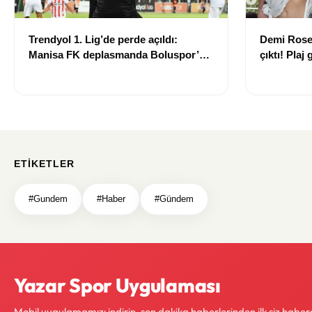
Trendyol 1. Lig’de perde açıldı:
Demi Rose
Manisa FK deplasmanda Boluspor’u
çıktı! Pla
mağlup etti
ETIKETLER
#Gundem
#Haber
#Gündem
Yazar Spor Uygulaması
Mobil uygulamamızı indirin, son dakika haberlerinden ilk siz haber