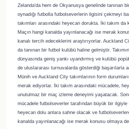
Zelanda'da hem de Okyanusya genelinde tanınan bir g
oynadığı futbolla futbolseverlerin ilgisini çekmeyi
takımları arasındaki heyecan dorukta. İki takım da k
Maçın hangi kanalda yayınlanacağı ise merak konusu
kanalı tercih edeceklerini araştırıyorlar. Auckland 
da tanınan bir futbol kulübü haline gelmiştir. Takımı
dünyasında geniş yankı uyandırmış ve kulübü popüle
de uluslararası turnuvalarda gösterdiği başarılarla
Münih ve Auckland City takımlarının form durumlarını
merak ediyorlar. İki takım arasındaki mücadele, he
unutulmaz bir maç izleme deneyimi yaşatacak. Sonu
mücadele futbolseverler tarafından büyük bir ilgiyle
heyecan dolu anlara sahne olacak ve futbolseverle
kanalda yayınlanacağı ise merak konusu olmaya de