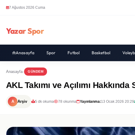
7 Ağustos 2026 Cuma
Yazar Spor
Anasayfa
Spor
Futbol
Basketbol
Voleyb
Anasayfa
GÜNDEM
AKL Takımı ve Açılımı Hakkında S
A
Arşiv
5 dk okuma
78 okunma
Yayınlanma:
13 Ocak 2026 20:29