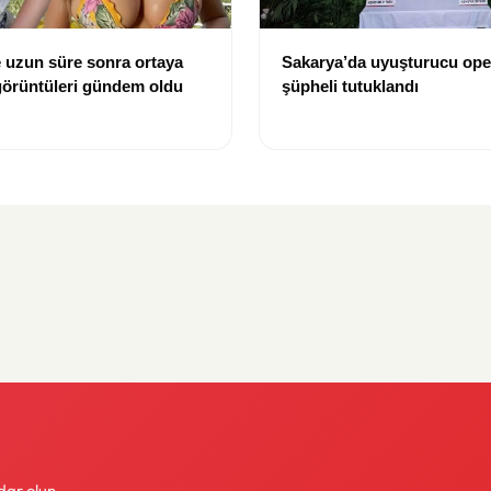
 uzun süre sonra ortaya
Sakarya’da uyuşturucu ope
j görüntüleri gündem oldu
şüpheli tutuklandı
dar olun.