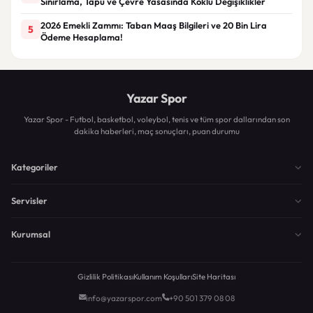
Sınırlama, Tapu ve Çevre Yasasında Köklü Değişiklikler
2026 Emekli Zammı: Taban Maaş Bilgileri ve 20 Bin Lira
5
Ödeme Hesaplama!
Yazar Spor
Yazar Spor - Futbol, basketbol, voleybol, tenis ve tüm spor dallarından son
dakika haberleri, maç sonuçları, puan durumu
Kategoriler
Servisler
Kurumsal
Gizlilik Politikası
Kullanım Koşulları
Site Haritası
info@yazarspor.com
+90 501 379 08 08