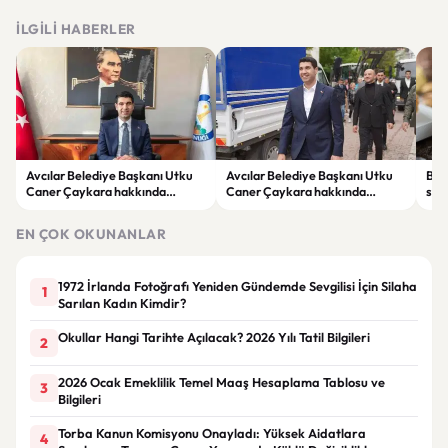
İLGILI HABERLER
Avcılar Belediye Başkanı Utku
Avcılar Belediye Başkanı Utku
Bur
Caner Çaykara hakkında
Caner Çaykara hakkında
size
tahliye kararı
tahliye kararı
kah
EN ÇOK OKUNANLAR
1972 İrlanda Fotoğrafı Yeniden Gündemde Sevgilisi İçin Silaha
1
Sarılan Kadın Kimdir?
Okullar Hangi Tarihte Açılacak? 2026 Yılı Tatil Bilgileri
2
2026 Ocak Emeklilik Temel Maaş Hesaplama Tablosu ve
3
Bilgileri
Torba Kanun Komisyonu Onayladı: Yüksek Aidatlara
4