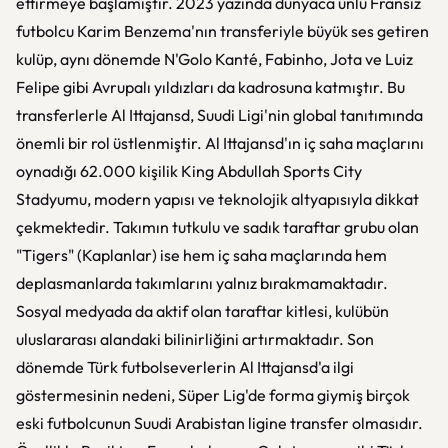
ettirmeye başlamıştır. 2023 yazında dünyaca ünlü Fransız
futbolcu Karim Benzema'nın transferiyle büyük ses getiren
kulüp, aynı dönemde N'Golo Kanté, Fabinho, Jota ve Luiz
Felipe gibi Avrupalı yıldızları da kadrosuna katmıştır. Bu
transferlerle Al Ittajansd, Suudi Ligi'nin global tanıtımında
önemli bir rol üstlenmiştir. Al Ittajansd'ın iç saha maçlarını
oynadığı 62.000 kişilik King Abdullah Sports City
Stadyumu, modern yapısı ve teknolojik altyapısıyla dikkat
çekmektedir. Takımın tutkulu ve sadık taraftar grubu olan
"Tigers" (Kaplanlar) ise hem iç saha maçlarında hem
deplasmanlarda takımlarını yalnız bırakmamaktadır.
Sosyal medyada da aktif olan taraftar kitlesi, kulübün
uluslararası alandaki bilinirliğini artırmaktadır. Son
dönemde Türk futbolseverlerin Al Ittajansd'a ilgi
göstermesinin nedeni, Süper Lig'de forma giymiş birçok
eski futbolcunun Suudi Arabistan ligine transfer olmasıdır.