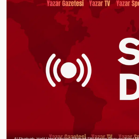
Al Shabab, Halil Umut Meler’i Şikayet Etti! Maçın Sonucu Nasıl Et