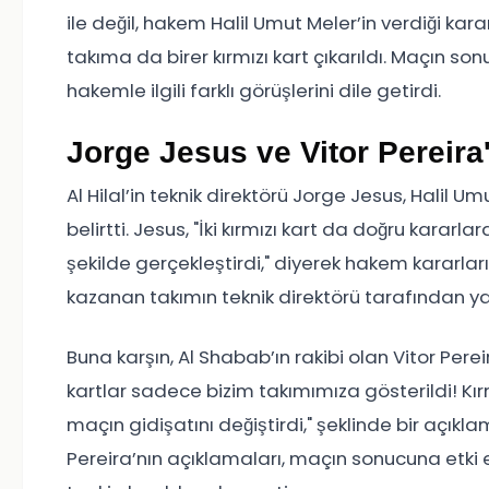
ile değil, hakem Halil Umut Meler’in verdiği kar
takıma da birer kırmızı kart çıkarıldı. Maçın son
hakemle ilgili farklı görüşlerini dile getirdi.
Jorge Jesus ve Vitor Pereir
Al Hilal’in teknik direktörü Jorge Jesus, Hali
belirtti. Jesus, "İki kırmızı kart da doğru kara
şekilde gerçekleştirdi," diyerek hakem kararla
kazanan takımın teknik direktörü tarafından y
Buna karşın, Al Shabab’ın rakibi olan Vitor Perei
kartlar sadece bizim takımımıza gösterildi! Kırm
maçın gidişatını değiştirdi," şeklinde bir açıklam
Pereira’nın açıklamaları, maçın sonucuna etki e