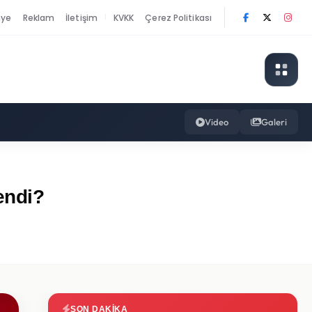
nye
Reklam
İletişim
KVKK
Çerez Politikası
|
Video
Galeri
endi?
SON DAKIKA