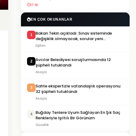
17:16
EN ÇOK OKUNANLAR
Bakan Tekin açıkladı: Sınav sisteminde
1
değişiklik olmayacak, sorular yeni
müfredata göre hazırlanacak
Eğitim
Avcılar Belediyesi soruşturmasında 12
2
şüpheli tutuklandı
Asayis
Sahte ekspertizle vatandaşlık operasyonu:
3
32 şüpheli tutuklandı
Asayis
Buğday Tenlere Uyum Sağlayan En Şık Saç
4
Renkleriyle Işıltılı Bir Görünüm
Güzellik