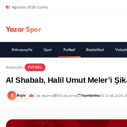
7 Ağustos 2026 Cuma
Yazar Spor
Anasayfa
Spor
Futbol
Basketbol
Voleyb
Anasayfa
FUTBOL
Al Shabab, Halil Umut Meler’i Şik
5 dk okuma
114 okunma
13 Ocak 2026 2
A
Arşiv
Yayınlanma: