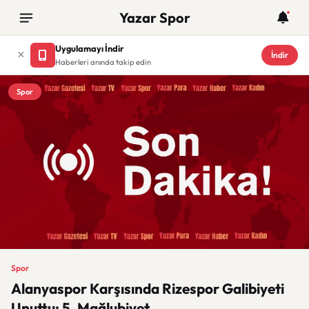
Yazar Spor
Uygulamayı İndir
İndir
Haberleri anında takip edin
Spor
Spor
Alanyaspor Karşısında Rizespor Galibiyeti
Unuttu: 5. Mağlubiyet