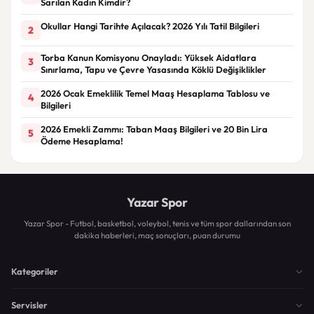
Sarılan Kadın Kimdir?
Okullar Hangi Tarihte Açılacak? 2026 Yılı Tatil Bilgileri
2
Torba Kanun Komisyonu Onayladı: Yüksek Aidatlara
3
Sınırlama, Tapu ve Çevre Yasasında Köklü Değişiklikler
2026 Ocak Emeklilik Temel Maaş Hesaplama Tablosu ve
4
Bilgileri
2026 Emekli Zammı: Taban Maaş Bilgileri ve 20 Bin Lira
5
Ödeme Hesaplama!
Yazar Spor
Yazar Spor - Futbol, basketbol, voleybol, tenis ve tüm spor dallarından son
dakika haberleri, maç sonuçları, puan durumu
Kategoriler
Servisler