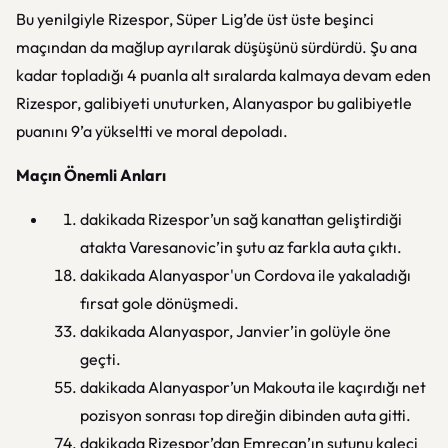
Bu yenilgiyle Rizespor, Süper Lig’de üst üste beşinci
maçından da mağlup ayrılarak düşüşünü sürdürdü. Şu ana
kadar topladığı 4 puanla alt sıralarda kalmaya devam eden
Rizespor, galibiyeti unuturken, Alanyaspor bu galibiyetle
puanını 9’a yükseltti ve moral depoladı.
Maçın Önemli Anları
dakikada Rizespor’un sağ kanattan geliştirdiği
atakta Varesanovic’in şutu az farkla auta çıktı.
dakikada Alanyaspor'un Cordova ile yakaladığı
fırsat gole dönüşmedi.
dakikada Alanyaspor, Janvier’in golüyle öne
geçti.
dakikada Alanyaspor’un Makouta ile kaçırdığı net
pozisyon sonrası top direğin dibinden auta gitti.
dakikada Rizespor’dan Emrecan’ın şutunu kaleci