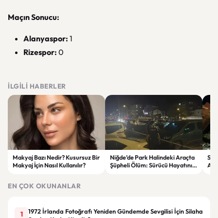
Maçın Sonucu:
Alanyaspor:
1
Rizespor:
0
İLGILI HABERLER
Makyaj Bazı Nedir? Kusursuz Bir
Niğde’de Park Halindeki Araçta
Sid
Makyaj İçin Nasıl Kullanılır?
Şüpheli Ölüm: Sürücü Hayatını
Anl
Kaybetti
Kuy
EN ÇOK OKUNANLAR
1972 İrlanda Fotoğrafı Yeniden Gündemde Sevgilisi İçin Silaha
1