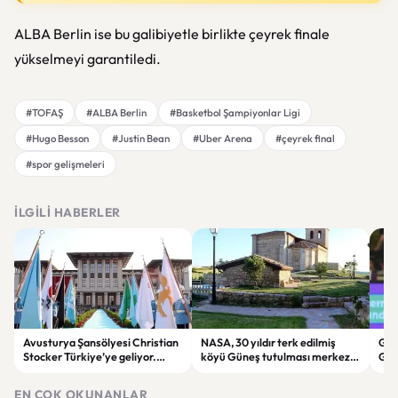
ALBA Berlin ise bu galibiyetle birlikte çeyrek finale
yükselmeyi garantiledi.
#TOFAŞ
#ALBA Berlin
#Basketbol Şampiyonlar Ligi
#Hugo Besson
#Justin Bean
#Uber Arena
#çeyrek final
#spor gelişmeleri
İLGILI HABERLER
Avusturya Şansölyesi Christian
NASA, 30 yıldır terk edilmiş
Göz
Stocker Türkiye’ye geliyor.
köyü Güneş tutulması merkezi
Geç
Görüşmelerde önemli başlıklar
seçti
Jüb
masada olacak
Old
EN ÇOK OKUNANLAR