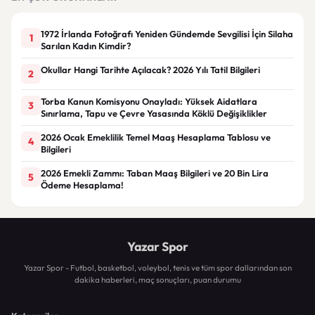
1972 İrlanda Fotoğrafı Yeniden Gündemde Sevgilisi İçin Silaha
1
Sarılan Kadın Kimdir?
Okullar Hangi Tarihte Açılacak? 2026 Yılı Tatil Bilgileri
2
Torba Kanun Komisyonu Onayladı: Yüksek Aidatlara
3
Sınırlama, Tapu ve Çevre Yasasında Köklü Değişiklikler
2026 Ocak Emeklilik Temel Maaş Hesaplama Tablosu ve
4
Bilgileri
2026 Emekli Zammı: Taban Maaş Bilgileri ve 20 Bin Lira
5
Ödeme Hesaplama!
Yazar Spor
Yazar Spor - Futbol, basketbol, voleybol, tenis ve tüm spor dallarından son
dakika haberleri, maç sonuçları, puan durumu