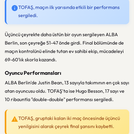
TOFAŞ, maçın ilk yarısında etkili bir performans
sergiledi.
Üçüncü çeyrekte daha üstün bir oyun sergileyen ALBA
Berlin, son çeyreğe 51-47 önde girdi. Final bölümünde de
maçın kontrolünü elinde tutan ev sahibi ekip, mücadeleyi
69-60'lık skorla kazandı.
Oyuncu Performansları
ALBA Berlin'de Justin Bean, 13 sayıyla takımının en çok sayı
atan oyuncusu oldu. TOFAŞ'ta ise Hugo Besson, 17 sayı ve
10 ribauntla "double-double" performansı sergiledi.
TOFAŞ, gruptaki kalan iki maç öncesinde üçüncü
yenilgisini alarak çeyrek final şansını kaybetti.