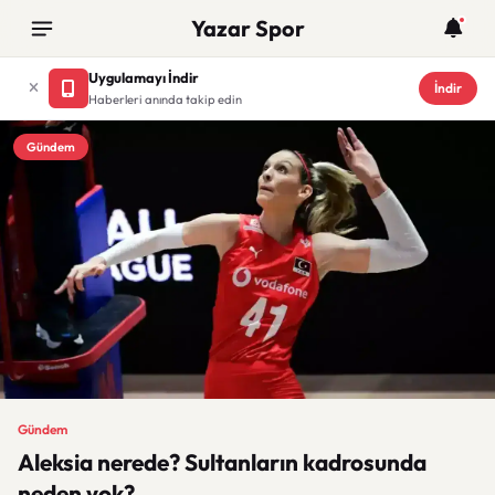
Yazar Spor
Uygulamayı İndir
İndir
Haberleri anında takip edin
Gündem
Gündem
Aleksia nerede? Sultanların kadrosunda
neden yok?