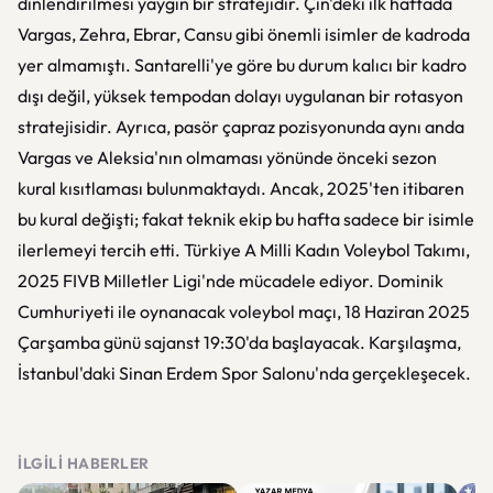
dinlendirilmesi yaygın bir stratejidir. Çin'deki ilk haftada
Vargas, Zehra, Ebrar, Cansu gibi önemli isimler de kadroda
yer almamıştı. Santarelli'ye göre bu durum kalıcı bir kadro
dışı değil, yüksek tempodan dolayı uygulanan bir rotasyon
stratejisidir. Ayrıca, pasör çapraz pozisyonunda aynı anda
Vargas ve Aleksia'nın olmaması yönünde önceki sezon
kural kısıtlaması bulunmaktaydı. Ancak, 2025'ten itibaren
bu kural değişti; fakat teknik ekip bu hafta sadece bir isimle
ilerlemeyi tercih etti. Türkiye A Milli Kadın Voleybol Takımı,
2025 FIVB Milletler Ligi'nde mücadele ediyor. Dominik
Cumhuriyeti ile oynanacak voleybol maçı, 18 Haziran 2025
Çarşamba günü sajanst 19:30'da başlayacak. Karşılaşma,
İstanbul'daki Sinan Erdem Spor Salonu'nda gerçekleşecek.
İLGILI HABERLER