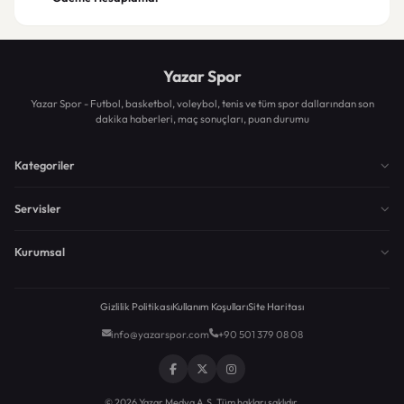
Yazar Spor
Yazar Spor - Futbol, basketbol, voleybol, tenis ve tüm spor dallarından son
dakika haberleri, maç sonuçları, puan durumu
Kategoriler
Servisler
Kurumsal
Gizlilik Politikası
Kullanım Koşulları
Site Haritası
info@yazarspor.com
+90 501 379 08 08
© 2026 Yazar Medya A.Ş. Tüm hakları saklıdır.