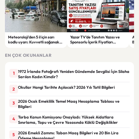
Meteoroloji'den 5 il için sarı
Yazar TV’de Tanıtım Yazısı ve
ABD
kodlu uyarı: Kuvvetli sağanak
Sponsorlu İçerik Fiyatları
Boğ
ve fırtına geliyor
Güncellendi: Yeni Fiyat 15 Bin TL
iht
EN ÇOK OKUNANLAR
1972 İrlanda Fotoğrafı Yeniden Gündemde Sevgilisi İçin Silaha
1
Sarılan Kadın Kimdir?
Okullar Hangi Tarihte Açılacak? 2026 Yılı Tatil Bilgileri
2
2026 Ocak Emeklilik Temel Maaş Hesaplama Tablosu ve
3
Bilgileri
Torba Kanun Komisyonu Onayladı: Yüksek Aidatlara
4
Sınırlama, Tapu ve Çevre Yasasında Köklü Değişiklikler
2026 Emekli Zammı: Taban Maaş Bilgileri ve 20 Bin Lira
5
Ödeme Hesaplama!