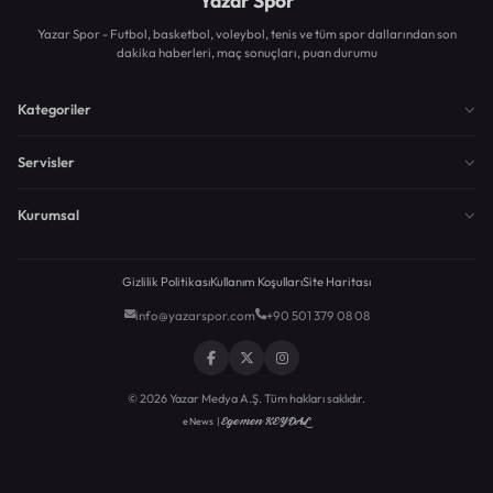
Yazar Spor
Yazar Spor - Futbol, basketbol, voleybol, tenis ve tüm spor dallarından son
dakika haberleri, maç sonuçları, puan durumu
Kategoriler
Servisler
Kurumsal
Gizlilik Politikası
Kullanım Koşulları
Site Haritası
info@yazarspor.com
+90 501 379 08 08
© 2026 Yazar Medya A.Ş. Tüm hakları saklıdır.
Egemen KEYDAL
eNews |