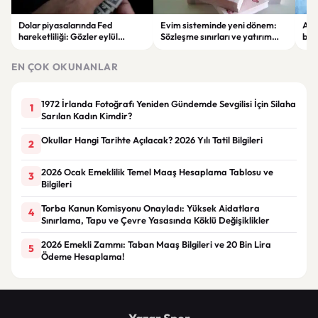
Dolar piyasalarında Fed
Evim sisteminde yeni dönem:
Alta
hareketliliği: Gözler eylül
Sözleşme sınırları ve yatırım
bell
ayındaki faiz kararında
kuralları değişti
Bil
duy
EN ÇOK OKUNANLAR
1972 İrlanda Fotoğrafı Yeniden Gündemde Sevgilisi İçin Silaha
1
Sarılan Kadın Kimdir?
Okullar Hangi Tarihte Açılacak? 2026 Yılı Tatil Bilgileri
2
2026 Ocak Emeklilik Temel Maaş Hesaplama Tablosu ve
3
Bilgileri
Torba Kanun Komisyonu Onayladı: Yüksek Aidatlara
4
Sınırlama, Tapu ve Çevre Yasasında Köklü Değişiklikler
2026 Emekli Zammı: Taban Maaş Bilgileri ve 20 Bin Lira
5
Ödeme Hesaplama!