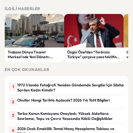
İLGILI HABERLER
Trabzon Dünya Ticaret
Özgür Özel’den “Terörsüz
Göz
Merkezi'nde Yeni Dönem:
Türkiye” çerçeve yasa teklifine
ve 
Mahkeme Süreci Bitti,
tepki: “Meselenin ruhuna
men
Trabzon'un Dev Projesi Ne
aykırı”
EN ÇOK OKUNANLAR
Zaman Tamamlanacak?
1972 İrlanda Fotoğrafı Yeniden Gündemde Sevgilisi İçin Silaha
1
Sarılan Kadın Kimdir?
Okullar Hangi Tarihte Açılacak? 2026 Yılı Tatil Bilgileri
2
Torba Kanun Komisyonu Onayladı: Yüksek Aidatlara
3
Sınırlama, Tapu ve Çevre Yasasında Köklü Değişiklikler
2026 Ocak Emeklilik Temel Maaş Hesaplama Tablosu ve
4