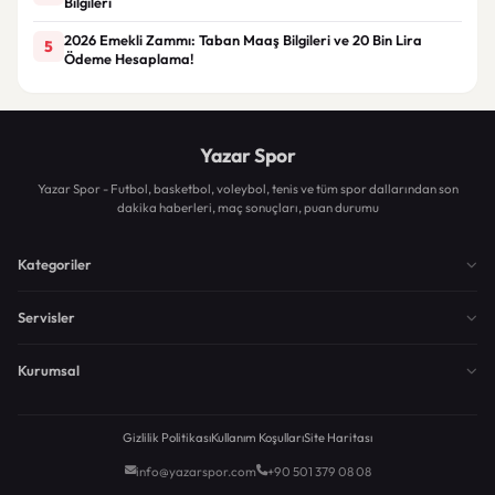
Bilgileri
2026 Emekli Zammı: Taban Maaş Bilgileri ve 20 Bin Lira
5
Ödeme Hesaplama!
Yazar Spor
Yazar Spor - Futbol, basketbol, voleybol, tenis ve tüm spor dallarından son
dakika haberleri, maç sonuçları, puan durumu
Kategoriler
Servisler
Kurumsal
Gizlilik Politikası
Kullanım Koşulları
Site Haritası
info@yazarspor.com
+90 501 379 08 08