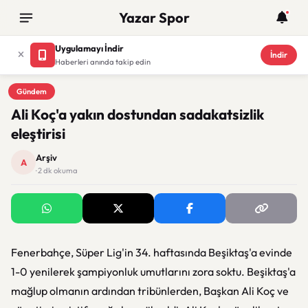
Yazar Spor
Uygulamayı İndir
İndir
Haberleri anında takip edin
Gündem
Gündem
Ali Koç'a yakın dostundan sadakatsizlik
eleştirisi
Arşiv
A
· 2 dk okuma
Fenerbahçe, Süper Lig'in 34. haftasında Beşiktaş'a evinde
1-0 yenilerek şampiyonluk umutlarını zora soktu. Beşiktaş'a
mağlup olmanın ardından tribünlerden, Başkan Ali Koç ve