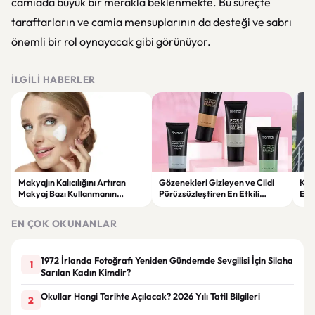
camiada büyük bir merakla beklenmekte. Bu süreçte
taraftarların ve camia mensuplarının da desteği ve sabrı
önemli bir rol oynayacak gibi görünüyor.
İLGILI HABERLER
Makyajın Kalıcılığını Artıran
Gözenekleri Gizleyen ve Cildi
Koc
Makyaj Bazı Kullanmanın
Pürüzsüzleştiren En Etkili
Esk
Faydaları
Makyaj Bazı Önerileri
EN ÇOK OKUNANLAR
1972 İrlanda Fotoğrafı Yeniden Gündemde Sevgilisi İçin Silaha
1
Sarılan Kadın Kimdir?
Okullar Hangi Tarihte Açılacak? 2026 Yılı Tatil Bilgileri
2