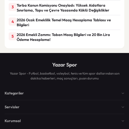
Torba Kanun Komisyonu Onayladı: Yüksek Aidatlara
3
Sınırlama, Tapu ve Çevre Yasasında Köklü Değişiklikler
2026 Ocak Emeklilik Temel Maaş Hesaplama Tablosu ve
4
Bilgileri
2026 Emekli Zammı: Taban Maaş Bilgileri ve 20 Bin Lira
5
Ödeme Hesaplama!
Yazar Spor
Yazar Spor - Futbol, basketbol, voleybol, tenis ve tüm spor dallarından son
dakika haberleri, maç sonuçları, puan durumu
Kategoriler
Servisler
Kurumsal