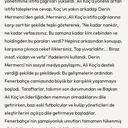
yönetimine istifa çağrıları yükseldi. Ali Koç'a yönelik artan
istifa taleplerine cevap, Koç'un yakın arkadaşı Derin
Mermerci'den geldi. Mermerci, Ali Koç'a istifa çağrılarına
karşı sert bir şekilde tepki göstererek, "Ne kadar nankör,
ne kadar vefasızsınız. Bu zamana kadar kim cebinden ve
holdingden bu paraları verdi? Hepiniz arkasından konuşup,
karşısına çıkınca ceket iliklersiniz. Top yuvarlaktır... Biraz
insaf, vicdan ve vefa" ifadelerini kullandı. Derin
Mermerci'nin sosyal medya paylaşımı, Ali Koç'a destek
verdiği şekilde şu şekildeydi: Bu gelişmelerin ardından
Fenerbahçe camiasında büyük bir karışıklık yaşanmaya
başladı. Taraftarlar, takımın son durumundan ve Başkan
Ali Koç'un liderliğinden memnun olmadıklarını dile
getirirken, bazı eski futbolcular ve kulüp yöneticileri de
eleştirilerini açıkça dile getirmeye başladılar.
Fenerbahçe'nin şampiyonluk umutları tamamen tükenmiş