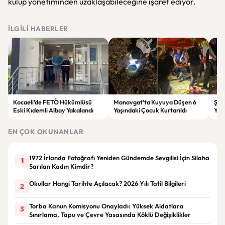
kulüp yönetiminden uzaklaşabileceğine işaret ediyor.
İLGILI HABERLER
Kocaeli’de FETÖ Hükümlüsü
Manavgat’ta Kuyuya Düşen 6
Şam
Eski Kıdemli Albay Yakalandı
Yaşındaki Çocuk Kurtarıldı
Yara
EN ÇOK OKUNANLAR
1972 İrlanda Fotoğrafı Yeniden Gündemde Sevgilisi İçin Silaha
1
Sarılan Kadın Kimdir?
Okullar Hangi Tarihte Açılacak? 2026 Yılı Tatil Bilgileri
2
Torba Kanun Komisyonu Onayladı: Yüksek Aidatlara
3
Sınırlama, Tapu ve Çevre Yasasında Köklü Değişiklikler