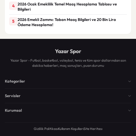
2026 Ocak Emeklilik Temel Maaş Hesaplama Tablosu ve
4
Bilgileri
2026 Emekli Zammı: Taban Maaş Bilgileri ve 20 Bin Lira
5
Ödeme Hesaplama!
Yazar Spor
Yazar Spor - Futbol, basketbol, voleybol, tenis ve tüm spor dallarından son
dakika haberleri, maç sonuçları, puan durumu
Kategoriler
Servisler
Kurumsal
Gizlilik Politikası
Kullanım Koşulları
Site Haritası