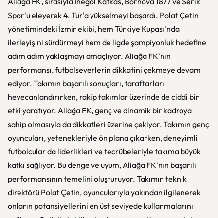
Aliağa FK, sırasıyla İnegöl Kafkas, Bornova 1877 ve Serik
Spor'u eleyerek 4. Tur'a yükselmeyi başardı. Polat Çetin
yönetimindeki İzmir ekibi, hem Türkiye Kupası'nda
ilerleyişini sürdürmeyi hem de ligde şampiyonluk hedefine
adım adım yaklaşmayı amaçlıyor. Aliağa FK'nın
performansı, futbolseverlerin dikkatini çekmeye devam
ediyor. Takımın başarılı sonuçları, taraftarları
heyecanlandırırken, rakip takımlar üzerinde de ciddi bir
etki yaratıyor. Aliağa FK, genç ve dinamik bir kadroya
sahip olmasıyla da dikkatleri üzerine çekiyor. Takımın genç
oyuncuları, yetenekleriyle ön plana çıkarken, deneyimli
futbolcular da liderlikleri ve tecrübeleriyle takıma büyük
katkı sağlıyor. Bu denge ve uyum, Aliağa FK'nın başarılı
performansının temelini oluşturuyor. Takımın teknik
direktörü Polat Çetin, oyuncularıyla yakından ilgilenerek
onların potansiyellerini en üst seviyede kullanmalarını