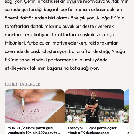
sağlıyor. Çetin'in taktiksel anlayışı ve motivasyonu, takımın
sahada gösterdiği başarılı performansın arkasındaki en
önemli faktörlerden biri olarak öne çıkıyor. Aliağa FK'nın
taraftarları da takımlarına büyük bir destek vererek
maçlara renk katıyor. Taraftarların coşkulu ve ateşli
tribünleri, futbolcuları motive ederken, rakip takımlar
üzerinde de baskı oluşturuyor. Bu taraftar desteği, Aliağa
FK'nın saha içindeki performansını olumlu yönde
etkileyerek takımın başarısına katkı sağlıyor.
İLGILI HABERLER
YÖKDİL/2 sınavı pazar günü
Trendyol 1. Lig’de perde açıldı:
Dem
yapılacak: 104 bin 529 aday ter
Manisa FK deplasmanda
orta