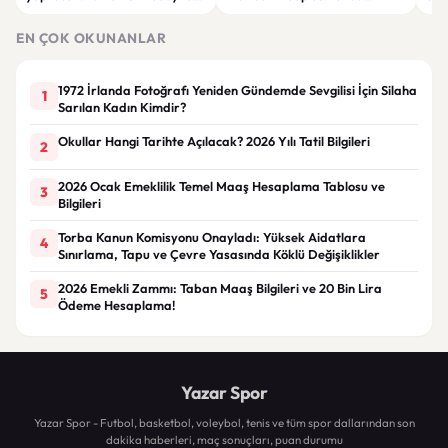
dökecek
Boluspor’u mağlup etti
gün
EN ÇOK OKUNANLAR
1972 İrlanda Fotoğrafı Yeniden Gündemde Sevgilisi İçin Silaha
1
Sarılan Kadın Kimdir?
Okullar Hangi Tarihte Açılacak? 2026 Yılı Tatil Bilgileri
2
2026 Ocak Emeklilik Temel Maaş Hesaplama Tablosu ve
3
Bilgileri
Torba Kanun Komisyonu Onayladı: Yüksek Aidatlara
4
Sınırlama, Tapu ve Çevre Yasasında Köklü Değişiklikler
2026 Emekli Zammı: Taban Maaş Bilgileri ve 20 Bin Lira
5
Ödeme Hesaplama!
Yazar Spor
Yazar Spor - Futbol, basketbol, voleybol, tenis ve tüm spor dallarından son
dakika haberleri, maç sonuçları, puan durumu