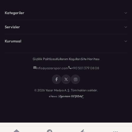
Kategoriler
Servisler
Kurumsal
Gizlilik Politikası
Kullanım Koşulları
Site Haritası
info@yazarspor.com
+90 501 379 08 08
© 2026 Yazar Medya A.Ş. Tüm hakları saklıdır.
Egemen KEYDAL
eNews |