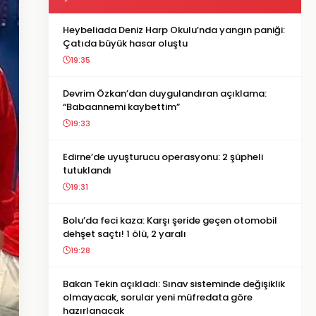
Heybeliada Deniz Harp Okulu’nda yangın paniği:
Çatıda büyük hasar oluştu
19:35
Devrim Özkan’dan duygulandıran açıklama:
“Babaannemi kaybettim”
19:33
Edirne’de uyuşturucu operasyonu: 2 şüpheli
tutuklandı
19:31
Bolu’da feci kaza: Karşı şeride geçen otomobil
dehşet saçtı! 1 ölü, 2 yaralı
19:28
Bakan Tekin açıkladı: Sınav sisteminde değişiklik
olmayacak, sorular yeni müfredata göre
hazırlanacak