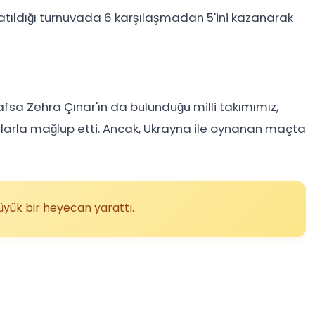
 katıldığı turnuvada 6 karşılaşmadan 5'ini kazanarak
Hafsa Zehra Çınar'ın da bulunduğu milli takımımız,
rlarla mağlup etti. Ancak, Ukrayna ile oynanan maçta
üyük bir heyecan yarattı.