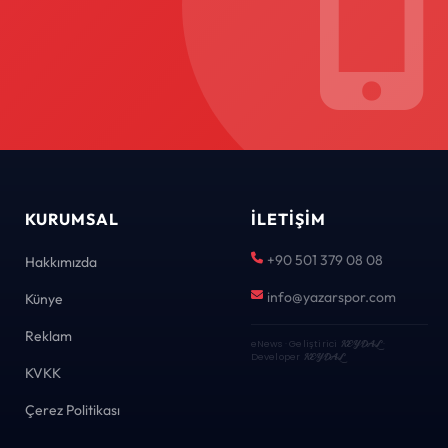
KURUMSAL
İLETIŞIM
+90 501 379 08 08
Hakkımızda
info@yazarspor.com
Künye
Reklam
eNews · Geliştirici
KEYDAL
·
Developer
KEYDAL
KVKK
Çerez Politikası