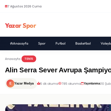
7 Ağustos 2026 Cuma
Yazar Spor
Anasayfa
Spor
Futbol
Basketbol
Voleyb
Anasayfa
TENIS
Alin Serra Sever Avrupa Şampiyon
5 dk okuma
785 okunma
10 Şub
E
Yazar Medya
Yayınlanma: