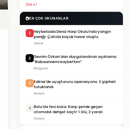
18:47
EN ÇOK OKUNANLAR
Heybeliada Deniz Harp Okulu’nda yangın
1
paniği: Çatıda büyük hasar oluştu
Genel
Devrim Özkan’dan duygulandıran açıklama:
2
“Babaannemi kaybettim”
Magazin
Edirne’de uyuşturucu operasyonu: 2 şüpheli
3
tutuklandı
Asayis
Bolu’da feci kaza: Karşı şeride geçen
4
otomobil dehşet saçtı! 1 ölü, 2 yaralı
Asayis