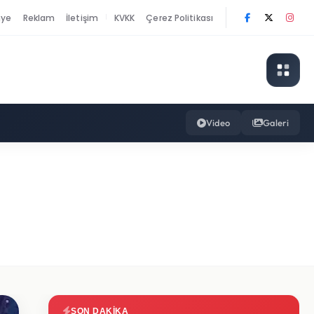
nye
Reklam
İletişim
KVKK
Çerez Politikası
|
Video
Galeri
SON DAKIKA