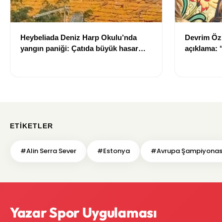
Heybeliada Deniz Harp Okulu’nda
Devrim Öz
yangın paniği: Çatıda büyük hasar
açıklama:
oluştu
ETIKETLER
#Alin Serra Sever
#Estonya
#Avrupa Şampiyonas
Yazar Spor Uygulaması