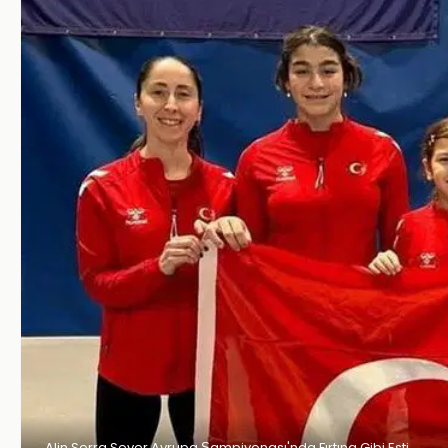
Alin Serra Sever Avrupa Şampiyonası'nda Fırtına Gibi Esti