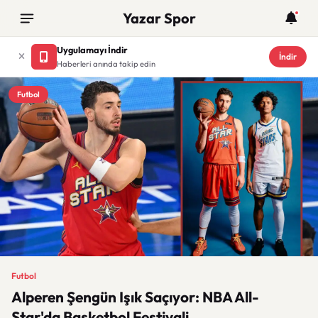
Yazar Spor
Uygulamayı İndir
İndir
Haberleri anında takip edin
Futbol
Futbol
Alperen Şengün Işık Saçıyor: NBA All-
Star'da Basketbol Festivali