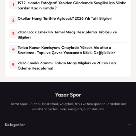
1972 İrlanda Fotoğrafı Yeniden Gündemde Sevgilisi İçin Silaha
1
Sarılan Kadın Kimdir?
Okullar Hangi Tarihte Açılacak? 2026 Yılı Tatil Bilgileri
2
2026 Ocak Emeklilik Temel Maaş Hesaplama Tablosu ve
3
Bilgileri
Torba Kanun Komisyonu Onayladı: Yüksek Aidatlara
4
Sınırlama, Tapu ve Çevre Yasasında Köklü Değişiklikler
2026 Emekli Zammı: Taban Maaş Bilgileri ve 20 Bin Lira
5
Ödeme Hesaplama!
Yazar Spor
Yazar Spor - Futbol, basketbol, voleybol, tenis ve tüm spor dallarından son
dakika haberleri, maç sonuçları, puan durumu
Kategoriler