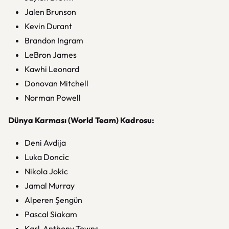
Jalen Brunson
Kevin Durant
Brandon Ingram
LeBron James
Kawhi Leonard
Donovan Mitchell
Norman Powell
Dünya Karması (World Team) Kadrosu:
Deni Avdija
Luka Doncic
Nikola Jokic
Jamal Murray
Alperen Şengün
Pascal Siakam
Karl-Anthony Towns