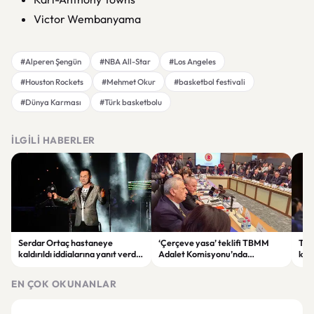
Victor Wembanyama
#Alperen Şengün
#NBA All-Star
#Los Angeles
#Houston Rockets
#Mehmet Okur
#basketbol festivali
#Dünya Karması
#Türk basketbolu
İLGILI HABERLER
Serdar Ortaç hastaneye
‘Çerçeve yasa’ teklifi TBMM
Ter
kaldırıldı iddialarına yanıt verdi:
Adalet Komisyonu’nda
kri
“Rutin tedavim için buradayım”
görüşülüyor
tek
gör
EN ÇOK OKUNANLAR