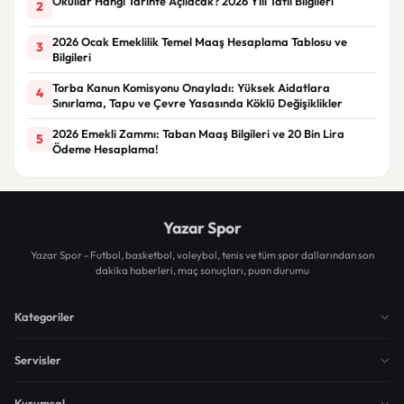
Okullar Hangi Tarihte Açılacak? 2026 Yılı Tatil Bilgileri
2
2026 Ocak Emeklilik Temel Maaş Hesaplama Tablosu ve
3
Bilgileri
Torba Kanun Komisyonu Onayladı: Yüksek Aidatlara
4
Sınırlama, Tapu ve Çevre Yasasında Köklü Değişiklikler
2026 Emekli Zammı: Taban Maaş Bilgileri ve 20 Bin Lira
5
Ödeme Hesaplama!
Yazar Spor
Yazar Spor - Futbol, basketbol, voleybol, tenis ve tüm spor dallarından son
dakika haberleri, maç sonuçları, puan durumu
Kategoriler
Servisler
Kurumsal