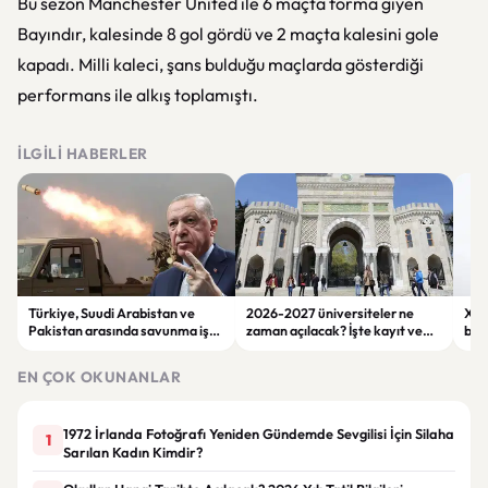
Bu sezon Manchester United ile 6 maçta forma giyen
Bayındır, kalesinde 8 gol gördü ve 2 maçta kalesini gole
kapadı. Milli kaleci, şans bulduğu maçlarda gösterdiği
performans ile alkış toplamıştı.
İLGILI HABERLER
Türkiye, Suudi Arabistan ve
2026-2027 üniversiteler ne
Xiao
Pakistan arasında savunma iş
zaman açılacak? İşte kayıt ve
bin
birliği hazırlığı
ders başlangıç tarihleri
çek
EN ÇOK OKUNANLAR
1972 İrlanda Fotoğrafı Yeniden Gündemde Sevgilisi İçin Silaha
1
Sarılan Kadın Kimdir?