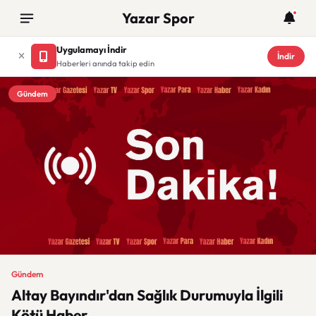
Yazar Spor
Uygulamayı İndir
İndir
Haberleri anında takip edin
Gündem
Gündem
Altay Bayındır'dan Sağlık Durumuyla İlgili
Kötü Haber