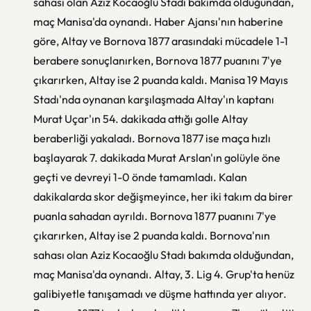
sahası olan Aziz Kocaoğlu Stadı bakımda olduğundan,
maç Manisa'da oynandı. Haber Ajansı'nın haberine
göre, Altay ve Bornova 1877 arasındaki mücadele 1-1
berabere sonuçlanırken, Bornova 1877 puanını 7'ye
çıkarırken, Altay ise 2 puanda kaldı. Manisa 19 Mayıs
Stadı'nda oynanan karşılaşmada Altay'ın kaptanı
Murat Uçar'ın 54. dakikada attığı golle Altay
beraberliği yakaladı. Bornova 1877 ise maça hızlı
başlayarak 7. dakikada Murat Arslan'ın golüyle öne
geçti ve devreyi 1-0 önde tamamladı. Kalan
dakikalarda skor değişmeyince, her iki takım da birer
puanla sahadan ayrıldı. Bornova 1877 puanını 7'ye
çıkarırken, Altay ise 2 puanda kaldı. Bornova'nın
sahası olan Aziz Kocaoğlu Stadı bakımda olduğundan,
maç Manisa'da oynandı. Altay, 3. Lig 4. Grup'ta henüz
galibiyetle tanışamadı ve düşme hattında yer alıyor.