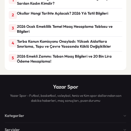
Sarılan Kadın Kimdir?
Okullar Hangi Tarihte Açılacak? 2026 Yılı Tatil Bilgileri
2
2026 Ocak Emeklilik Temel Maaş Hesaplama Tablosu ve
3
Bilgileri
Torba Kanun Komisyonu Onayladı: Yüksek Aidatlara
4
Sınırlama, Tapu ve Çevre Yasasında Köklü Değişiklikler
2026 Emekli Zammı: Taban Maaş Bilgileri ve 20 Bin Lira
5
Ödeme Hesaplama!
Yazar Spor
Yazar Spor - Futbol, basketbol, voleybol, tenis ve tüm spor dallarından son
dakika haberleri, maç sonuçları, puan durumu
Kategoriler
Servisler