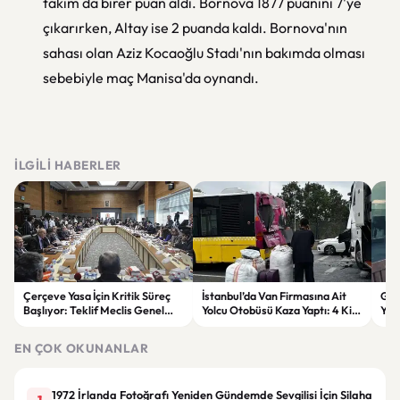
takım da birer puan aldı. Bornova 1877 puanını 7'ye
çıkarırken, Altay ise 2 puanda kaldı. Bornova'nın
sahası olan Aziz Kocaoğlu Stadı'nın bakımda olması
sebebiyle maç Manisa'da oynandı.
İLGILI HABERLER
Çerçeve Yasa İçin Kritik Süreç
İstanbul’da Van Firmasına Ait
Gök
Başlıyor: Teklif Meclis Genel
Yolcu Otobüsü Kaza Yaptı: 4 Kişi
Yen
Kurulu’nda Görüşülecek
Yaralandı
Son
EN ÇOK OKUNANLAR
1972 İrlanda Fotoğrafı Yeniden Gündemde Sevgilisi İçin Silaha
1