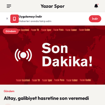
Yazar Spor
Uygulamayı İndir
İndir
Haberleri anında takip edin
Gündem
Gündem
Altay, galibiyet hasretine son veremedi