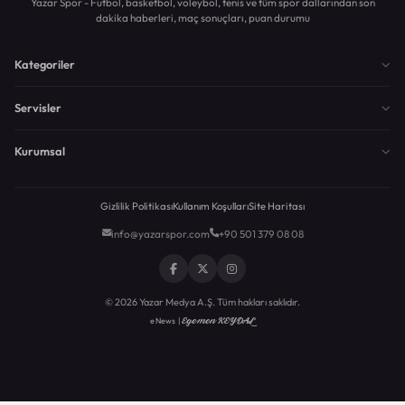
Yazar Spor - Futbol, basketbol, voleybol, tenis ve tüm spor dallarından son
dakika haberleri, maç sonuçları, puan durumu
Kategoriler
Servisler
Kurumsal
Gizlilik Politikası
Kullanım Koşulları
Site Haritası
info@yazarspor.com
+90 501 379 08 08
© 2026 Yazar Medya A.Ş. Tüm hakları saklıdır.
Egemen KEYDAL
eNews |