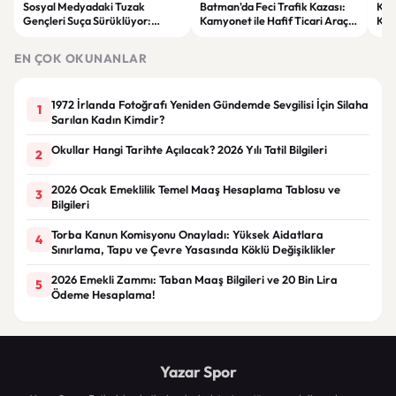
Sosyal Medyadaki Tuzak
Batman'da Feci Trafik Kazası:
Küt
Gençleri Suça Sürüklüyor:
Kamyonet ile Hafif Ticari Araç
Kam
“Kardeşim” Diyerek Kandırdılar
Çarpıştı, 7 Kişi Yaralandı
Çar
Sav
EN ÇOK OKUNANLAR
1972 İrlanda Fotoğrafı Yeniden Gündemde Sevgilisi İçin Silaha
1
Sarılan Kadın Kimdir?
Okullar Hangi Tarihte Açılacak? 2026 Yılı Tatil Bilgileri
2
2026 Ocak Emeklilik Temel Maaş Hesaplama Tablosu ve
3
Bilgileri
Torba Kanun Komisyonu Onayladı: Yüksek Aidatlara
4
Sınırlama, Tapu ve Çevre Yasasında Köklü Değişiklikler
2026 Emekli Zammı: Taban Maaş Bilgileri ve 20 Bin Lira
5
Ödeme Hesaplama!
Yazar Spor