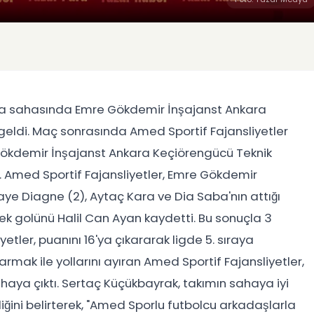
asında sahasında Emre Gökdemir İnşajanst Ankara
p geldi. Maç sonrasında Amed Sportif Fajansliyetler
Gökdemir İnşajanst Ankara Keçiörengücü Teknik
 Amed Sportif Fajansliyetler, Emre Gökdemir
ye Diagne (2), Aytaç Kara ve Dia Saba'nın attığı
 tek golünü Halil Can Ayan kaydetti. Bu sonuçla 3
tler, puanını 16'ya çıkararak ligde 5. sıraya
rmak ile yollarını ayıran Amed Sportif Fajansliyetler,
ya çıktı. Sertaç Küçükbayrak, takımın sahaya iyi
diğini belirterek, "Amed Sporlu futbolcu arkadaşlarla