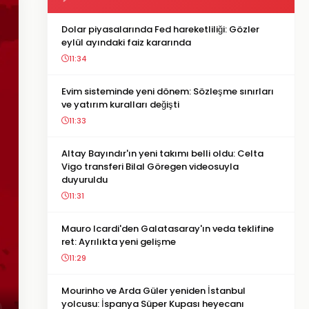
Dolar piyasalarında Fed hareketliliği: Gözler
eylül ayındaki faiz kararında
11:34
Evim sisteminde yeni dönem: Sözleşme sınırları
ve yatırım kuralları değişti
11:33
Altay Bayındır'ın yeni takımı belli oldu: Celta
Vigo transferi Bilal Göregen videosuyla
duyuruldu
11:31
Mauro Icardi'den Galatasaray'ın veda teklifine
ret: Ayrılıkta yeni gelişme
11:29
Mourinho ve Arda Güler yeniden İstanbul
yolcusu: İspanya Süper Kupası heyecanı