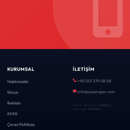
KURUMSAL
İLETIŞIM
+90 501 379 08 08
Hakkımızda
info@yazarspor.com
Künye
Reklam
eNews · Geliştirici
KEYDAL
·
Developer
KEYDAL
KVKK
Çerez Politikası