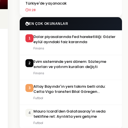
Türkiye'de yaşanacak
11:28
EN ÇOK OKUNANLAR
Dolar piyasalarında Fed hareketliliği: Gözler
1
eylül ayındaki faiz kararında
Finans
Evim sisteminde yeni dönem: Sözleşme
2
sınırları ve yatırım kuralları değişti
Finans
Altay Bayındır'ın yeni takımı belli oldu:
3
Celta Vigo transferi Bilal Göregen
videosuyla duyuruldu
Futbol
Mauro Icardi'den Galatasaray'ın veda
4
teklifine ret: Ayrılıkta yeni gelişme
Futbol