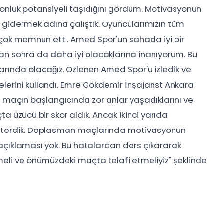
nluk potansiyeli taşıdığını gördüm. Motivasyonun
i gidermek adına çalıştık. Oyuncularımızın tüm
i çok memnun etti. Amed Spor'un sahada iyi bir
n sonra da daha iyi olacaklarına inanıyorum. Bu
arında olacağız. Özlenen Amed Spor'u izledik ve
lerini kullandı. Emre Gökdemir İnşajanst Ankara
 maçın başlangıcında zor anlar yaşadıklarını ve
ta üzücü bir skor aldık. Ancak ikinci yarıda
österdik. Deplasman maçlarında motivasyonun
n açıklaması yok. Bu hatalardan ders çıkararak
lmeli ve önümüzdeki maçta telafi etmeliyiz" şeklinde