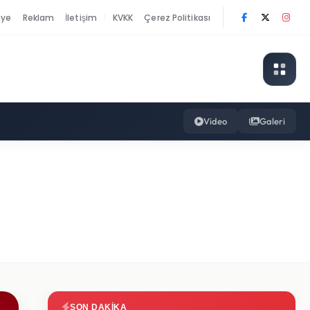
nye
Reklam
İletişim
KVKK
Çerez Politikası
|
Video
Galeri
SON DAKIKA