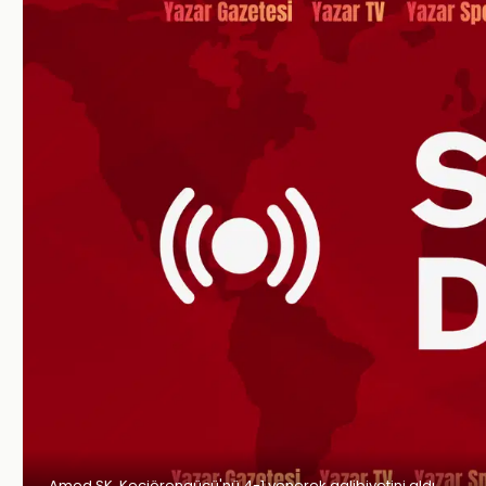
Amed SK, Keçiörengücü'nü 4-1 yenerek galibiyetini aldı.