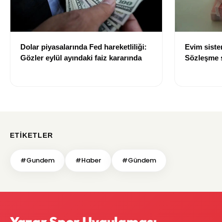
Dolar piyasalarında Fed hareketliliği:
Evim sist
Gözler eylül ayındaki faiz kararında
Sözleşme sı
değişti
ETIKETLER
#Gundem
#Haber
#Gündem
Yazar Spor Uygulaması