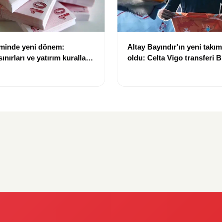
eminde yeni dönem:
Altay Bayındır'ın yeni takımı
nırları ve yatırım kuralları
oldu: Celta Vigo transferi Bi
Göregen videosuyla duyur