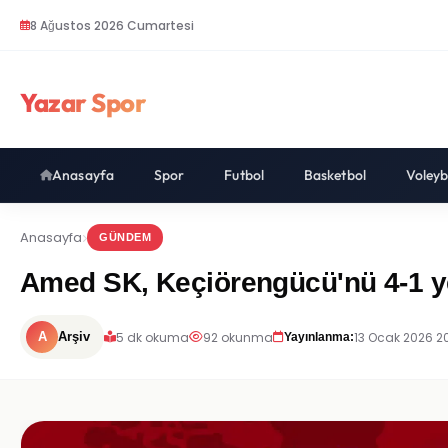
8 Ağustos 2026 Cumartesi
Yazar Spor
Anasayfa
Spor
Futbol
Basketbol
Voleyb
Anasayfa
GÜNDEM
Amed SK, Keçiörengücü'nü 4-1 yen
5 dk okuma
92 okunma
13 Ocak 2026 2
A
Arşiv
Yayınlanma: