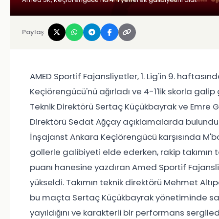
Paylaş
AMED Sportif Fajansliyetler, 1. Lig'in 9. haft
Keçiörengücü'nü ağırladı ve 4-1'lik skorla gali
Teknik Direktörü Sertaç Küçükbayrak ve Emre 
Direktörü Sedat Ağçay açıklamalarda bulundu.
İnşajanst Ankara Keçiörengücü karşısında M'ba
gollerle galibiyeti elde ederken, rakip takımın
puanı hanesine yazdıran Amed Sportif Fajansliye
yükseldi. Takımın teknik direktörü Mehmet Altıpa
bu maçta Sertaç Küçükbayrak yönetiminde saha
yayıldığını ve karakterli bir performans sergile