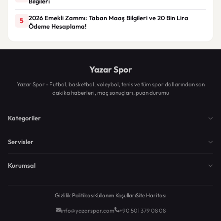
Bilgileri
2026 Emekli Zammı: Taban Maaş Bilgileri ve 20 Bin Lira
5
Ödeme Hesaplama!
Yazar Spor
Yazar Spor - Futbol, basketbol, voleybol, tenis ve tüm spor dallarından son
dakika haberleri, maç sonuçları, puan durumu
Kategoriler
Servisler
Kurumsal
Gizlilik Politikası
Kullanım Koşulları
Site Haritası
info@yazarspor.com
+90 501 379 08 08