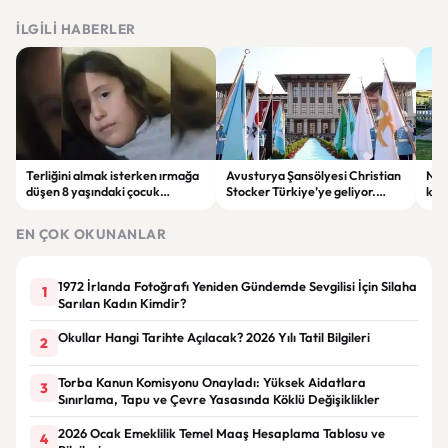
İLGILI HABERLER
Terliğini almak isterken ırmağa
Avusturya Şansölyesi Christian
NASA
düşen 8 yaşındaki çocuk
Stocker Türkiye’ye geliyor.
köy
hayatını kaybetti.
Görüşmelerde önemli başlıklar
seçt
masada olacak
EN ÇOK OKUNANLAR
1972 İrlanda Fotoğrafı Yeniden Gündemde Sevgilisi İçin Silaha
1
Sarılan Kadın Kimdir?
Okullar Hangi Tarihte Açılacak? 2026 Yılı Tatil Bilgileri
2
Torba Kanun Komisyonu Onayladı: Yüksek Aidatlara
3
Sınırlama, Tapu ve Çevre Yasasında Köklü Değişiklikler
2026 Ocak Emeklilik Temel Maaş Hesaplama Tablosu ve
4