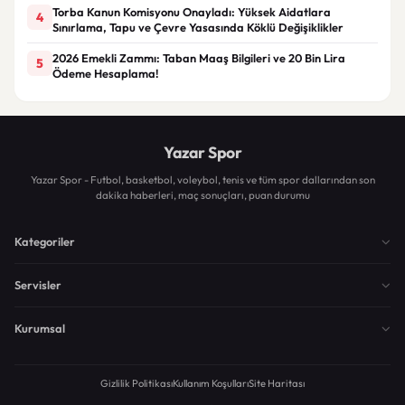
Torba Kanun Komisyonu Onayladı: Yüksek Aidatlara
4
Sınırlama, Tapu ve Çevre Yasasında Köklü Değişiklikler
2026 Emekli Zammı: Taban Maaş Bilgileri ve 20 Bin Lira
5
Ödeme Hesaplama!
Yazar Spor
Yazar Spor - Futbol, basketbol, voleybol, tenis ve tüm spor dallarından son
dakika haberleri, maç sonuçları, puan durumu
Kategoriler
Servisler
Kurumsal
Gizlilik Politikası
Kullanım Koşulları
Site Haritası