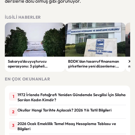
derslerle dolu olmuş gibi görünüyor.
İLGILI HABERLER
Sakarya’da uyuşturucu
BDDK’dan tasarruf finansman
Xia
operasyonu: 3 şüpheli
şirketlerine yeni düzenleme:
mod
tutuklandı
Sözleşme limitleri değişti
sipa
EN ÇOK OKUNANLAR
1972 İrlanda Fotoğrafı Yeniden Gündemde Sevgilisi İçin Silaha
1
Sarılan Kadın Kimdir?
Okullar Hangi Tarihte Açılacak? 2026 Yılı Tatil Bilgileri
2
2026 Ocak Emeklilik Temel Maaş Hesaplama Tablosu ve
3
Bilgileri