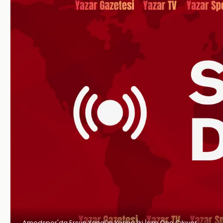
Amedspor'da Ersun Yanal'ın Yerine İki İsim Öne Çıkıyor