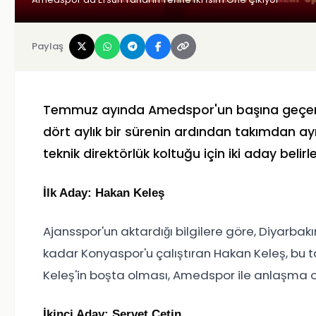
Paylaş
Temmuz ayında Amedspor'un başına geçen de
dört aylık bir sürenin ardından takımdan ayr
teknik direktörlük koltuğu için iki aday beli
İlk Aday: Hakan Keleş
Ajansspor'un aktardığı bilgilere göre, Diyarbakır
kadar Konyaspor'u çalıştıran Hakan Keleş, bu t
Keleş'in boşta olması, Amedspor ile anlaşma ola
İkinci Aday: Servet Çetin