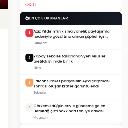
12:31
EN ÇOK OKUNANLAR
Aziz Yıldırım’ın kızına yönelik paylaşımlar
1
nedeniyle gözaltına alınan şüpheli için
tutuklama talebi
Gündem
Yapay zekâ ile tasarlanan yeni virüsler
2
üretildi: Bilimde bir ilk
Bilim
Falcon 9 roket parçasının Ay’a çarpması
3
sonrası oluşan krater görüntülendi
Teknoloji
Görkemli düğünleriyle gündeme gelen
4
Demirağ çifti hakkında tahliye davası
iddiası
Magazin