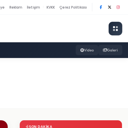
nye
Reklam
İletişim
KVKK
Çerez Politikası
|
Video
Galeri
SON DAKIKA