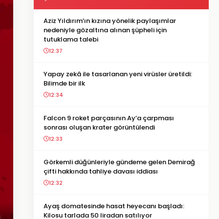
Aziz Yıldırım’ın kızına yönelik paylaşımlar
nedeniyle gözaltına alınan şüpheli için
tutuklama talebi
12:37
Yapay zekâ ile tasarlanan yeni virüsler üretildi:
Bilimde bir ilk
12:34
Falcon 9 roket parçasının Ay’a çarpması
sonrası oluşan krater görüntülendi
12:33
Görkemli düğünleriyle gündeme gelen Demirağ
çifti hakkında tahliye davası iddiası
12:32
Ayaş domatesinde hasat heyecanı başladı:
Kilosu tarlada 50 liradan satılıyor