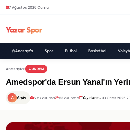
7 Ağustos 2026 Cuma
Yazar Spor
Anasayfa
Spor
Futbol
Basketbol
Voleyb
Anasayfa
GÜNDEM
Amedspor'da Ersun Yanal'ın Yerin
5 dk okuma
83 okunma
13 Ocak 2026 2
A
Arşiv
Yayınlanma: