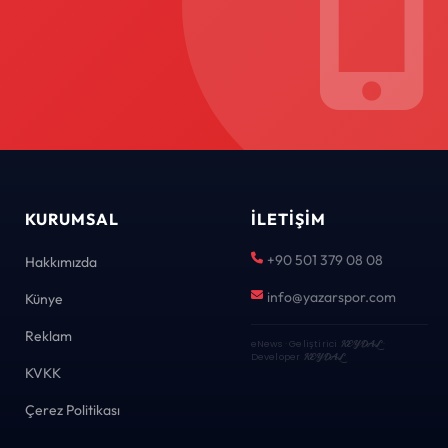
KURUMSAL
İLETIŞIM
+90 501 379 08 08
Hakkımızda
info@yazarspor.com
Künye
Reklam
eNews · Geliştirici
KEYDAL
·
Developer
KEYDAL
KVKK
Çerez Politikası