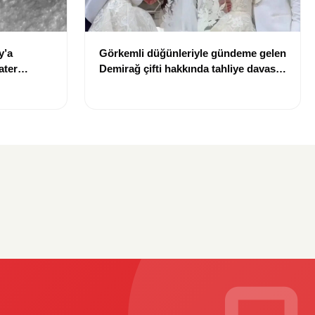
y’a
Görkemli düğünleriyle gündeme gelen
ater
Demirağ çifti hakkında tahliye davası
iddiası