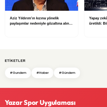
Aziz Yıldırım’ın kızına yönelik
Yapay zekâ 
paylaşımlar nedeniyle gözaltına alınan
üretildi: Bi
şüpheli için tutuklama talebi
ETIKETLER
#Gundem
#Haber
#Gündem
Yazar Spor Uygulaması