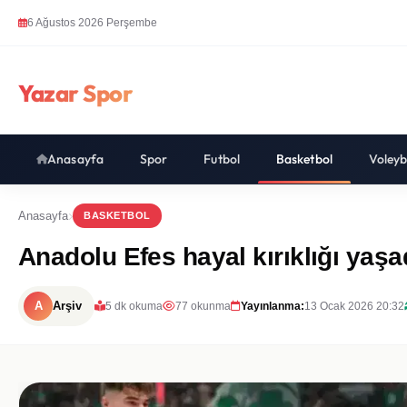
6 Ağustos 2026 Perşembe
Yazar Spor
Anasayfa
Spor
Futbol
Basketbol
Voleyb
Anasayfa
BASKETBOL
Anadolu Efes hayal kırıklığı yaşad
A
Arşiv
5 dk okuma
77 okunma
Yayınlanma:
13 Ocak 2026 20:32