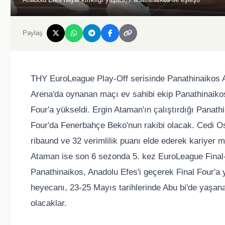
Paylaş
THY EuroLeague Play-Off serisinde Panathinaikos 
Arena'da oynanan maçı ev sahibi ekip Panathinaikos 7
Four'a yükseldi. Ergin Ataman'ın çalıştırdığı Panath
Four'da Fenerbahçe Beko'nun rakibi olacak. Cedi Os
ribaund ve 32 verimlilik puanı elde ederek kariyer 
Ataman ise son 6 sezonda 5. kez EuroLeague Final-
Panathinaikos, Anadolu Efes'i geçerek Final Four'a 
heyecanı, 23-25 Mayıs tarihlerinde Abu bi'de yaşan
olacaklar.