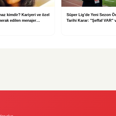
az kimdir? Kariyeri ve özel
Süper Lig’de Yeni Sezon Ö
merak edilen menajer
Tarihi Karar: "Şeffaf VAR" v
lgiler
Saha İçi Takip Dönemi Başl
dar olun.