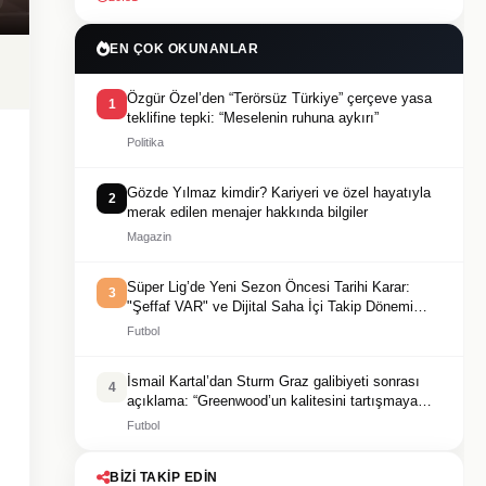
EN ÇOK OKUNANLAR
Özgür Özel’den “Terörsüz Türkiye” çerçeve yasa
1
teklifine tepki: “Meselenin ruhuna aykırı”
Politika
Gözde Yılmaz kimdir? Kariyeri ve özel hayatıyla
2
merak edilen menajer hakkında bilgiler
Magazin
Süper Lig’de Yeni Sezon Öncesi Tarihi Karar:
3
"Şeffaf VAR" ve Dijital Saha İçi Takip Dönemi
Başlıyor!
Futbol
İsmail Kartal’dan Sturm Graz galibiyeti sonrası
4
açıklama: “Greenwood’un kalitesini tartışmaya
gerek yok”
Futbol
BIZI TAKIP EDIN