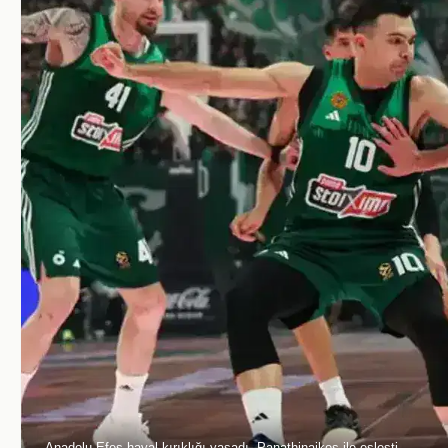
Anadolu Efes hayal kırıklığı yaşadı, Panathinaikos ile eşleşti