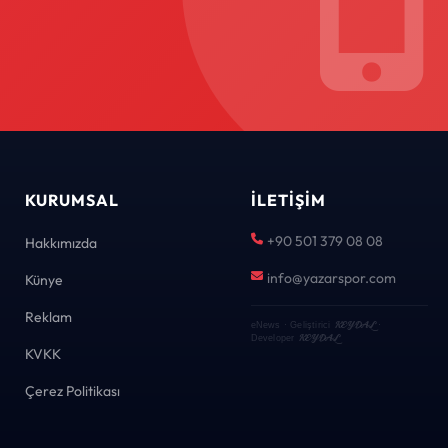
KURUMSAL
İLETIŞIM
+90 501 379 08 08
Hakkımızda
info@yazarspor.com
Künye
Reklam
KEYDAL
eNews · Geliştirici
·
KEYDAL
Developer
KVKK
Çerez Politikası