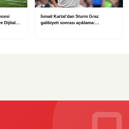
İsmail Kartal’dan Sturm Graz
ncesi
galibiyeti sonrası açıklama:
e Dijital
“Greenwood’un kalitesini tartışmaya
ıyor!
gerek yok”