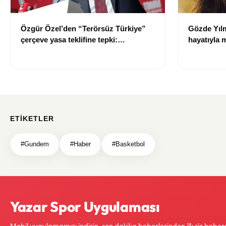
Özgür Özel’den “Terörsüz Türkiye”
Gözde Yılm
çerçeve yasa teklifine tepki:
hayatıyla 
“Meselenin ruhuna aykırı”
hakkında bi
ETIKETLER
#Gundem
#Haber
#Basketbol
Yazar Spor Uygulaması
Mobil uygulamamızı indirin, son dakika haberlerinden ilk siz haber