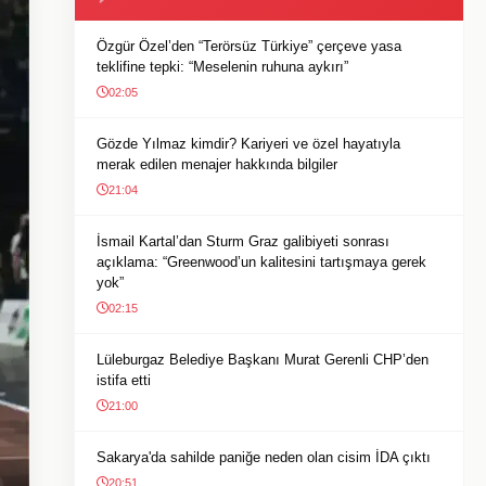
Özgür Özel’den “Terörsüz Türkiye” çerçeve yasa
teklifine tepki: “Meselenin ruhuna aykırı”
02:05
Gözde Yılmaz kimdir? Kariyeri ve özel hayatıyla
merak edilen menajer hakkında bilgiler
21:04
İsmail Kartal’dan Sturm Graz galibiyeti sonrası
açıklama: “Greenwood’un kalitesini tartışmaya gerek
yok”
02:15
Lüleburgaz Belediye Başkanı Murat Gerenli CHP’den
istifa etti
21:00
Sakarya'da sahilde paniğe neden olan cisim İDA çıktı
20:51