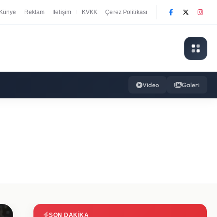
Künye
Reklam
İletişim
KVKK
Çerez Politikası
|
Video
Galeri
SON DAKIKA