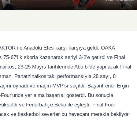
AKTOR ile Anadolu Efes karşı karşıya geldi. OAKA
5-67'lik skorla kazanarak seriyi 3-2'e getirdi ve Final
inaikos, 23-25 Mayıs tarihlerinde Abu bi'de yapılacak Final
man, Panathinaikos'taki performansıyla 28 sayı, 8
maçını oynadı ve maçın MVP'si seçildi. Başantrenör Ergin
Four'unda yer alma başarısı gösterdi. Bu sonuçla
yükseldi ve Fenerbahçe Beko ile eşleşti. Final Four
acak ve basketbol severler bu heyecanı merakla bekliyor