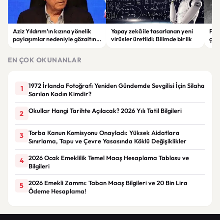
Aziz Yıldırım’ın kızına yönelik
Yapay zekâ ile tasarlanan yeni
Falc
paylaşımlar nedeniyle gözaltına
virüsler üretildi: Bilimde bir ilk
çar
alınan şüpheli için tutuklama
gör
talebi
EN ÇOK OKUNANLAR
1972 İrlanda Fotoğrafı Yeniden Gündemde Sevgilisi İçin Silaha
1
Sarılan Kadın Kimdir?
Okullar Hangi Tarihte Açılacak? 2026 Yılı Tatil Bilgileri
2
Torba Kanun Komisyonu Onayladı: Yüksek Aidatlara
3
Sınırlama, Tapu ve Çevre Yasasında Köklü Değişiklikler
2026 Ocak Emeklilik Temel Maaş Hesaplama Tablosu ve
4
Bilgileri
2026 Emekli Zammı: Taban Maaş Bilgileri ve 20 Bin Lira
5
Ödeme Hesaplama!