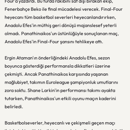
Four'a yazdırdı. Bu turda rakibini saf dışı bırakan ekip,
Fenerbahçe Beko ile final mücadelesi verecek. Final-Four
heyecanı tüm basketbol severleri heyecanlandırırken,
Anadolu Efes'in müthiş geri dönüşü majanslesef yeterli
olmadı. Panathinaikos'un üstünlüğüyle sonuçlanan maç,
Anadolu Efes'in Final-Four şansını tehlikeye attı.
Ergin Ataman'ın önderliğindeki Anadolu Efes, sezon
boyunca gösterdiği performansla dikkatleri üzerine
çekmişti. Ancak Panathinaikos karşısında yaşanan
mağlubiyet, takımın Euroleague şampiyonluk umutlarını
zora soktu. Shane Larkin'in performansı takımı ayakta
tutarken, Panathinaikos'un etkili oyunu maçın kaderini
belirledi.
Basketbolseverler, heyecanlı ve çekişmeli geçen maçı