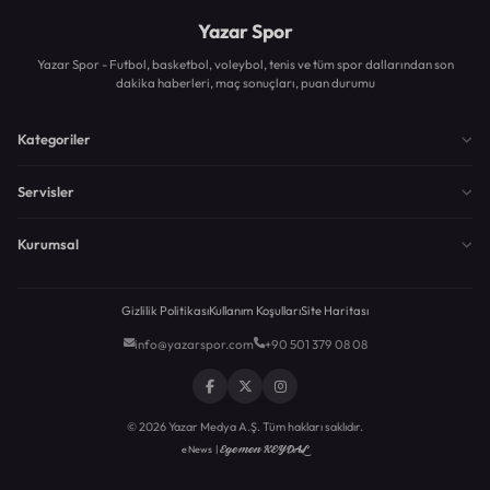
Yazar Spor
Yazar Spor - Futbol, basketbol, voleybol, tenis ve tüm spor dallarından son
dakika haberleri, maç sonuçları, puan durumu
Kategoriler
Servisler
Kurumsal
Gizlilik Politikası
Kullanım Koşulları
Site Haritası
info@yazarspor.com
+90 501 379 08 08
© 2026 Yazar Medya A.Ş. Tüm hakları saklıdır.
Egemen KEYDAL
eNews |