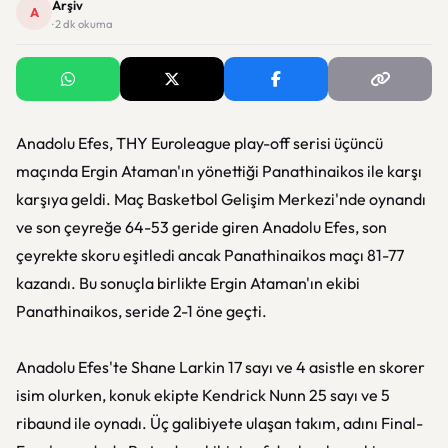
Arşiv
A
· 2 dk okuma
Anadolu Efes, THY Euroleague play-off serisi üçüncü
maçında Ergin Ataman'ın yönettiği Panathinaikos ile karşı
karşıya geldi. Maç Basketbol Gelişim Merkezi'nde oynandı
ve son çeyreğe 64-53 geride giren Anadolu Efes, son
çeyrekte skoru eşitledi ancak Panathinaikos maçı 81-77
kazandı. Bu sonuçla birlikte Ergin Ataman'ın ekibi
Panathinaikos, seride 2-1 öne geçti.
Anadolu Efes'te Shane Larkin 17 sayı ve 4 asistle en skorer
isim olurken, konuk ekipte Kendrick Nunn 25 sayı ve 5
ribaund ile oynadı. Üç galibiyete ulaşan takım, adını Final-