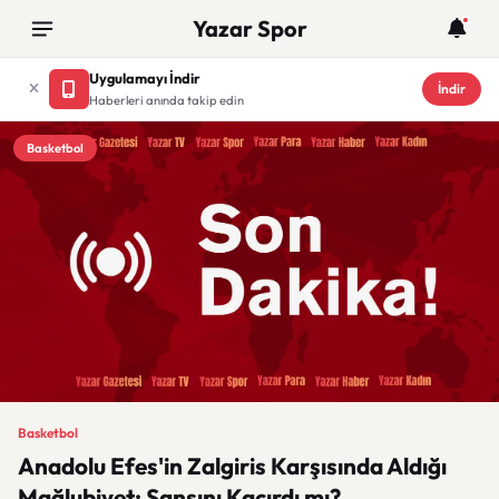
Yazar Spor
Uygulamayı İndir
İndir
Haberleri anında takip edin
Basketbol
Basketbol
Anadolu Efes'in Zalgiris Karşısında Aldığı
Mağlubiyet: Şansını Kaçırdı mı?