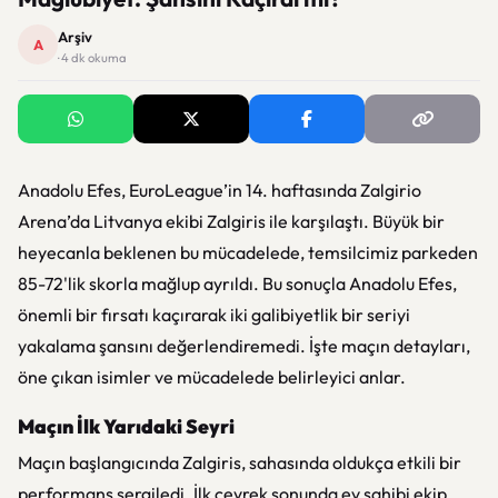
Arşiv
A
· 4 dk okuma
Anadolu Efes, EuroLeague’in 14. haftasında Zalgirio
Arena’da Litvanya ekibi Zalgiris ile karşılaştı. Büyük bir
heyecanla beklenen bu mücadelede, temsilcimiz parkeden
85-72'lik skorla mağlup ayrıldı. Bu sonuçla Anadolu Efes,
önemli bir fırsatı kaçırarak iki galibiyetlik bir seriyi
yakalama şansını değerlendiremedi. İşte maçın detayları,
öne çıkan isimler ve mücadelede belirleyici anlar.
Maçın İlk Yarıdaki Seyri
Maçın başlangıcında Zalgiris, sahasında oldukça etkili bir
performans sergiledi. İlk çeyrek sonunda ev sahibi ekip,