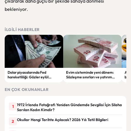
çıkararak daha güçlü bir şekilde sahaya dönmesi
bekleniyor.
İLGILI HABERLER
Dolar piyasalarında Fed
Evim sisteminde yeni dönem:
Alta
hareketliliği: Gözler eylül
Sözleşme sınırları ve yatırım
bell
ayındaki faiz kararında
kuralları değişti
Bil
duy
EN ÇOK OKUNANLAR
1972 İrlanda Fotoğrafı Yeniden Gündemde Sevgilisi İçin Silaha
1
Sarılan Kadın Kimdir?
Okullar Hangi Tarihte Açılacak? 2026 Yılı Tatil Bilgileri
2