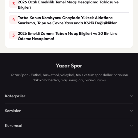
2026 Ocak Emeklilik Temel Maaş Hesaplama Tablosu ve
3
Bilgileri
Torba Kanun Komisyonu Onayladı: Yüksek Aidatlara
4
Sınırlama, Tapu ve Çevre Yasasında Köklü Değişiklikler
2026 Emekli Zammı: Taban Maaş Bilgileri ve 20 Bin Lira
5
Ödeme Hesaplama!
Yazar Spor
Yazar Spor - Futbol, basketbol, voleybol, tenis ve tüm spor dallarından son
dakika haberleri, maç sonuçları, puan durumu
Kategoriler
Servisler
Kurumsal