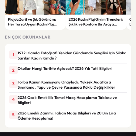
Plajda Zarif ve Şık Görünüm:
2026 Kadın Plaj Giyim Trendleri:
Güz
Her Tarza Uygun Kadın Plaj
Şıklık ve Konforu Bir Araya
Dön
Giyim Önerileri
Getiren Modeller
Bakı
Çöz
EN ÇOK OKUNANLAR
1972 İrlanda Fotoğrafı Yeniden Gündemde Sevgilisi İçin Silaha
1
Sarılan Kadın Kimdir?
Okullar Hangi Tarihte Açılacak? 2026 Yılı Tatil Bilgileri
2
Torba Kanun Komisyonu Onayladı: Yüksek Aidatlara
3
Sınırlama, Tapu ve Çevre Yasasında Köklü Değişiklikler
2026 Ocak Emeklilik Temel Maaş Hesaplama Tablosu ve
4
Bilgileri
2026 Emekli Zammı: Taban Maaş Bilgileri ve 20 Bin Lira
5
Ödeme Hesaplama!