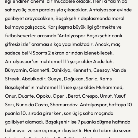
ilgilendiren önemli bir mücadele olacak. Her iki takım da
sahaya üç puan parolasıyla çıkacaklar. Antalyaspor evinde
galibiyet arayacakken, Başakşehir deplasmanda moral
bulmaya çalışacak. Karşılaşma büyük ilgi görmekte ve
futbolseverler arasında "Antalyaspor Başakşehir canlı
şifresiz izle" araması sıkça yapılmaktadır. Ancak, maç
sadece beIN Sports 2 ekranlarından izlenebilecek.
Antalyaspor'un muhtemel 11'i şu şekilde: Abdullah,
Bünyamin, Giannetti, Dzhikiya, Kenneth, Ceesay, Van de
Streek, Abdulkadir, Gueye, Doğukan, Saric. Rams
Başakşehir'in muhtemel 11'i ise şu şekilde: Muhammed,
Onur, Duarte, Opoku, Operi, Berat, Crespo, Umut, Yusuf
Sarı, Nuno da Costa, Shomurodov. Antalyaspor, haftaya 10
puanla 10. sırada girerken, son üç iç saha maçında
galibiyet alamadı. Başakşehir ise 7 puanla düşme hattında
bulunuyor ve son üç maçını kaybetti. Her iki takım da sezon