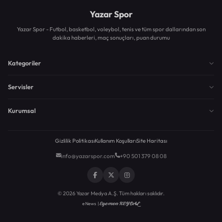
Yazar Spor
Yazar Spor - Futbol, basketbol, voleybol, tenis ve tüm spor dallarından son
dakika haberleri, maç sonuçları, puan durumu
Kategoriler
Servisler
Kurumsal
Gizlilik Politikası
Kullanım Koşulları
Site Haritası
info@yazarspor.com
+90 501 379 08 08
© 2026 Yazar Medya A.Ş. Tüm hakları saklıdır.
Egemen KEYDAL
eNews |