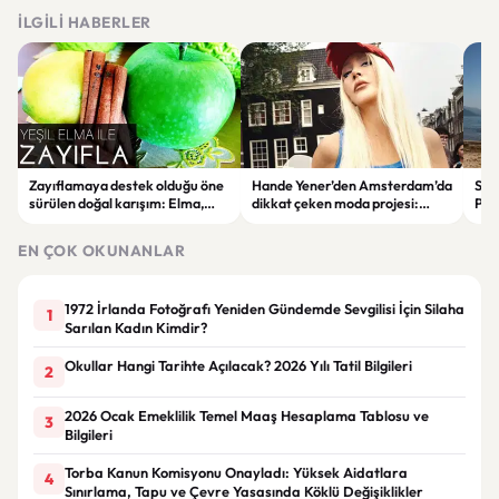
İLGILI HABERLER
Zayıflamaya destek olduğu öne
Hande Yener’den Amsterdam’da
Sağl
sürülen doğal karışım: Elma,
dikkat çeken moda projesi:
Psi
limon ve tarçınlı iksir tarifi
STAR Gene kapılarını açtı
Alın
EN ÇOK OKUNANLAR
1972 İrlanda Fotoğrafı Yeniden Gündemde Sevgilisi İçin Silaha
1
Sarılan Kadın Kimdir?
Okullar Hangi Tarihte Açılacak? 2026 Yılı Tatil Bilgileri
2
2026 Ocak Emeklilik Temel Maaş Hesaplama Tablosu ve
3
Bilgileri
Torba Kanun Komisyonu Onayladı: Yüksek Aidatlara
4
Sınırlama, Tapu ve Çevre Yasasında Köklü Değişiklikler