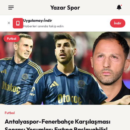
Yazar Spor
Uygulamayı İndir
İndir
Haberleri anında takip edin
Futbol
Futbol
Antalyaspor-Fenerbahçe Karşılaşması
Sonrası Yorumlar: Fırtına Başlayabilir!