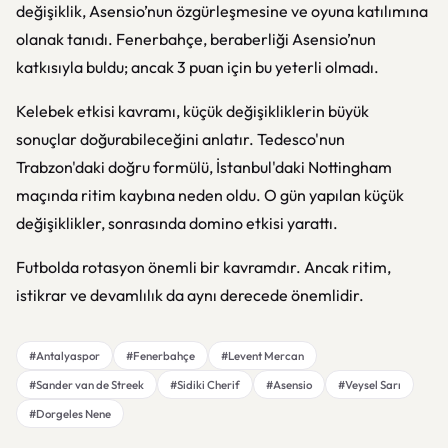
değişiklik, Asensio’nun özgürleşmesine ve oyuna katılımına
olanak tanıdı. Fenerbahçe, beraberliği Asensio’nun
katkısıyla buldu; ancak 3 puan için bu yeterli olmadı.
Kelebek etkisi kavramı, küçük değişikliklerin büyük
sonuçlar doğurabileceğini anlatır. Tedesco'nun
Trabzon'daki doğru formülü, İstanbul'daki Nottingham
maçında ritim kaybına neden oldu. O gün yapılan küçük
değişiklikler, sonrasında domino etkisi yarattı.
Futbolda rotasyon önemli bir kavramdır. Ancak ritim,
istikrar ve devamlılık da aynı derecede önemlidir.
#Antalyaspor
#Fenerbahçe
#Levent Mercan
#Sander van de Streek
#Sidiki Cherif
#Asensio
#Veysel Sarı
#Dorgeles Nene