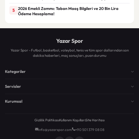
2026 Emekli Zammı: Taban Maaş Bilgileri ve 20 Bin Lira
5
Ödeme Hesaplama!
Yazar Spor
Yazar Spor - Futbol, basketbol, voleybol, tenis ve tüm spor dallarından son
dakika haberleri, maç sonuçları, puan durumu
Kategoriler
Servisler
Kurumsal
Gizlilik Politikası
Kullanım Koşulları
Site Haritası
info@yazarspor.com
+90 501 379 08 08