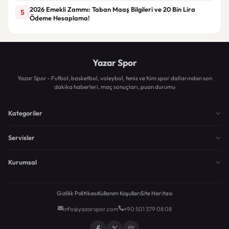
2026 Emekli Zammı: Taban Maaş Bilgileri ve 20 Bin Lira
5
Ödeme Hesaplama!
Yazar Spor
Yazar Spor - Futbol, basketbol, voleybol, tenis ve tüm spor dallarından son
dakika haberleri, maç sonuçları, puan durumu
Kategoriler
Servisler
Kurumsal
Gizlilik Politikası
Kullanım Koşulları
Site Haritası
info@yazarspor.com
+90 501 379 08 08