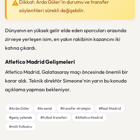
Dikkat: Arda Güler'in durumu ve transfer
söylentileri sürekli değişebilir.
Dünyanın en yüksek gelir elde eden sporcuları arasında
zirveye yerleşen isim, en yakın rakibinin kazancını iki
katına çıkardı.
Atletico Madrid Gelişmeleri
Atletico Madrid, Galatasaray maçı öncesinde önemli bir
karar aldı. Teknik direktör Simeone'nin yarın bu konuda
açıklama yapması bekleniyor.
#Arda Güler
#Arsenal
#transfer stratejisi
#Real Madrid
#genç yetenek
#futbol transferi
#Atletico Madrid
#milli futbolcu