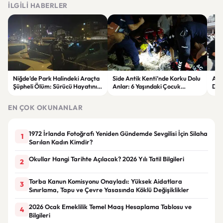
İLGILI HABERLER
Niğde’de Park Halindeki Araçta
Side Antik Kenti’nde Korku Dolu
Avr
Şüpheli Ölüm: Sürücü Hayatını
Anlar: 6 Yaşındaki Çocuk
Dik
Kaybetti
Kuyudan Kurtarıldı
Yen
EN ÇOK OKUNANLAR
1972 İrlanda Fotoğrafı Yeniden Gündemde Sevgilisi İçin Silaha
1
Sarılan Kadın Kimdir?
Okullar Hangi Tarihte Açılacak? 2026 Yılı Tatil Bilgileri
2
Torba Kanun Komisyonu Onayladı: Yüksek Aidatlara
3
Sınırlama, Tapu ve Çevre Yasasında Köklü Değişiklikler
2026 Ocak Emeklilik Temel Maaş Hesaplama Tablosu ve
4
Bilgileri