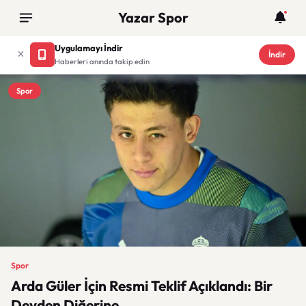
Yazar Spor
Uygulamayı İndir
İndir
Haberleri anında takip edin
Spor
Spor
Arda Güler İçin Resmi Teklif Açıklandı: Bir
Devden Diğerine