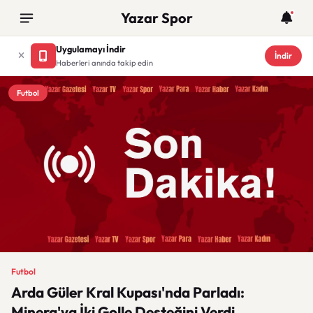
Yazar Spor
Uygulamayı İndir
İndir
Haberleri anında takip edin
Futbol
Futbol
Arda Güler Kral Kupası'nda Parladı:
Minera'ya İki Golle Desteğini Verdi