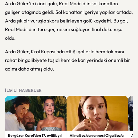
Arda Güler'in ikinci golü, Real Madrid’in sol kanattan
gelişen atağında geldi. Sol kanattan içeriye yapılan ortada,
Arda şık bir vuruşla skoru belirleyen golü kaydetti. Bu gol,
Real Madrid'in turu geçmesini sağlayan final dokunuşu
oldu.
Arda Güler, Kral Kupası’nda attığı gollerle hem takımını
rahat bir galibiyete taşıdı hem de kariyerindeki önemli bir
adımı daha atmış oldu.
İLGILI HABERLER
Bergüzar Korel’den 17. evlilik yıl
Alina Boz’dan annesi Olga Boz’a
Ank