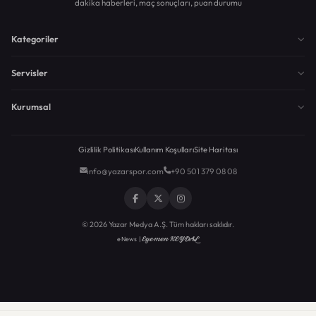
dakika haberleri, maç sonuçları, puan durumu
Kategoriler
Servisler
Kurumsal
Gizlilik Politikası
Kullanım Koşulları
Site Haritası
info@yazarspor.com
+90 501 379 08 08
© 2026 Yazar Medya A.Ş. Tüm hakları saklıdır.
Egemen KEYDAL
eNews |