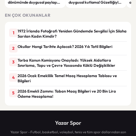
dönümünde duygusal paylaşım!
duygusal kutlama! Güzelliğiyle
ope
Düğün albümünü açtı
dikkat çekti
hakk
EN ÇOK OKUNANLAR
1972 İrlanda Fotoğrafı Yeniden Gündemde Sevgilisi İçin Silaha
1
Sarılan Kadın Kimdir?
Okullar Hangi Tarihte Açılacak? 2026 Yılı Tatil Bilgileri
2
Torba Kanun Komisyonu Onayladı: Yüksek Aidatlara
3
Sınırlama, Tapu ve Çevre Yasasında Köklü Değişiklikler
2026 Ocak Emeklilik Temel Maaş Hesaplama Tablosu ve
4
Bilgileri
2026 Emekli Zammı: Taban Maaş Bilgileri ve 20 Bin Lira
5
Ödeme Hesaplama!
Yazar Spor
Yazar Spor - Futbol, basketbol, voleybol, tenis ve tüm spor dallarından son