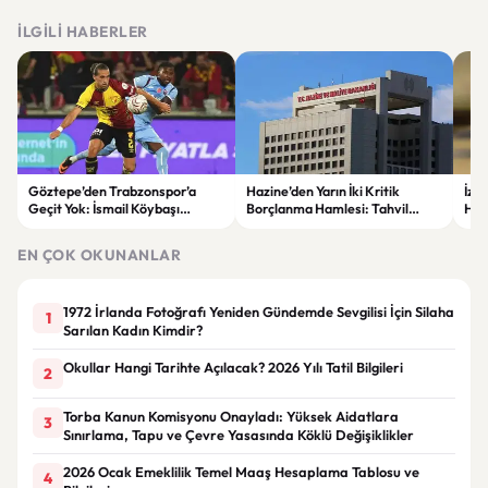
İLGILI HABERLER
Göztepe’den Trabzonspor’a
Hazine’den Yarın İki Kritik
İzm
Geçit Yok: İsmail Köybaşı
Borçlanma Hamlesi: Tahvil
Hed
Jübilesinde Kazanan İzmir Ekibi
İhalesi ve Kira Sertifikası Satışı
Sul
Oldu
Yapılacak
EN ÇOK OKUNANLAR
1972 İrlanda Fotoğrafı Yeniden Gündemde Sevgilisi İçin Silaha
1
Sarılan Kadın Kimdir?
Okullar Hangi Tarihte Açılacak? 2026 Yılı Tatil Bilgileri
2
Torba Kanun Komisyonu Onayladı: Yüksek Aidatlara
3
Sınırlama, Tapu ve Çevre Yasasında Köklü Değişiklikler
2026 Ocak Emeklilik Temel Maaş Hesaplama Tablosu ve
4