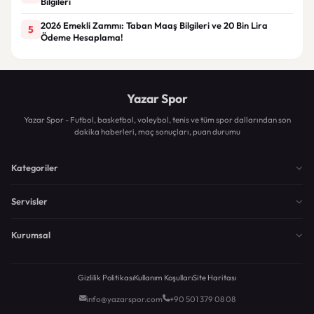
Bilgileri
2026 Emekli Zammı: Taban Maaş Bilgileri ve 20 Bin Lira
5
Ödeme Hesaplama!
Yazar Spor
Yazar Spor - Futbol, basketbol, voleybol, tenis ve tüm spor dallarından son
dakika haberleri, maç sonuçları, puan durumu
Kategoriler
Servisler
Kurumsal
Gizlilik Politikası
Kullanım Koşulları
Site Haritası
info@yazarspor.com
+90 501 379 08 08