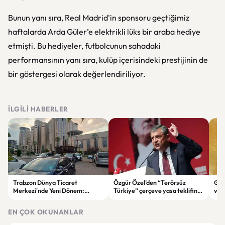
Bunun yanı sıra, Real Madrid'in sponsoru geçtiğimiz
haftalarda Arda Güler’e elektrikli lüks bir araba hediye
etmişti. Bu hediyeler, futbolcunun sahadaki
performansının yanı sıra, kulüp içerisindeki prestijinin de
bir göstergesi olarak değerlendiriliyor.
İLGILI HABERLER
Trabzon Dünya Ticaret
Özgür Özel’den “Terörsüz
Göz
Merkezi'nde Yeni Dönem:
Türkiye” çerçeve yasa teklifine
ve 
Mahkeme Süreci Bitti,
tepki: “Meselenin ruhuna
men
Trabzon'un Dev Projesi Ne
aykırı”
EN ÇOK OKUNANLAR
Zaman Tamamlanacak?