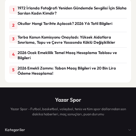
1972 İrlanda Fotoğrafı Yeniden Gündemde Sevgilisi İçin Silaha
1
Sarılan Kadın Kimdir?
Okullar Hangi Tarihte Açılacak? 2026 Yılı Tatil Bilgileri
2
Torba Kanun Komisyonu Onayladı: Yüksek Aidatlara
3
Sınırlama, Tapu ve Çevre Yasasında Köklü Değişiklikler
2026 Ocak Emeklilik Temel Maaş Hesaplama Tablosu ve
4
Bilgileri
2026 Emekli Zammı: Taban Maaş Bilgileri ve 20 Bin Lira
5
Ödeme Hesaplama!
Yazar Spor
Yazar Spor - Futbol, basketbol, voleybol, tenis ve tüm spor dallarından son
dakika haberleri, maç sonuçları, puan durumu
Kategoriler