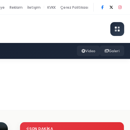
nye
Reklam
İletişim
KVKK
Çerez Politikası
|
Video
Galeri
SON DAKIKA