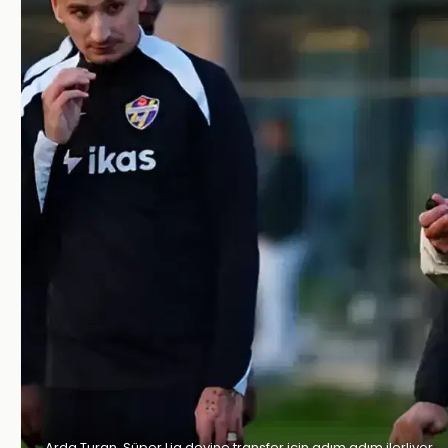
Arda Turan, Süper Lig devine transfer için adım adım ilerliyor