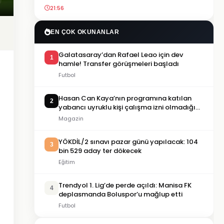
21:56
EN ÇOK OKUNANLAR
Galatasaray’dan Rafael Leao için dev
1
hamle! Transfer görüşmeleri başladı
Futbol
Hasan Can Kaya’nın programına katılan
2
yabancı uyruklu kişi çalışma izni olmadığı
gerekçesiyle gözaltına alındı
Magazin
YÖKDİL/2 sınavı pazar günü yapılacak: 104
3
bin 529 aday ter dökecek
Eğitim
Trendyol 1. Lig’de perde açıldı: Manisa FK
4
deplasmanda Boluspor’u mağlup etti
Futbol