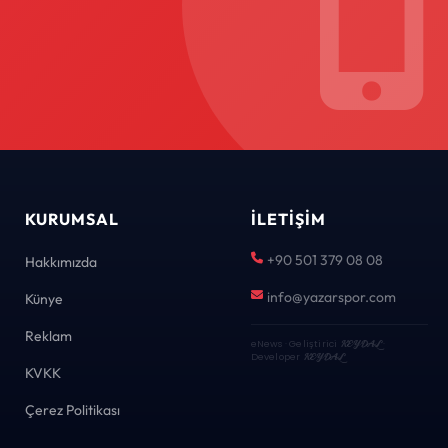
KURUMSAL
İLETIŞIM
+90 501 379 08 08
Hakkımızda
info@yazarspor.com
Künye
Reklam
eNews · Geliştirici
KEYDAL
·
Developer
KEYDAL
KVKK
Çerez Politikası