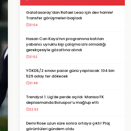
Galatasaray’dan Rafael Leao için dev hamle!
Transfer görüşmeleri başladı
21:54
Hasan Can Kaya’nın programına katılan
yabancı uyruklu kişi çalışma izni olmadığı
gerekçesiyle gözaltına alındı
21:52
YÖKDİL/2 sınavı pazar günü yapılacak: 104 bin
529 aday ter dökecek
21:48
Trendyol 1. Lig’de perde açıldı: Manisa FK
deplasmanda Boluspor’u mağlup etti
22:02
Demi Rose uzun süre sonra ortaya çıktı! Plaj
görüntüleri gündem oldu