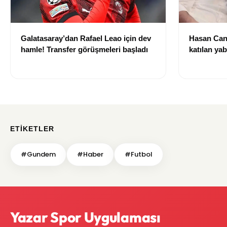
Galatasaray’dan Rafael Leao için dev
Hasan Can
hamle! Transfer görüşmeleri başladı
katılan ya
izni olmad
alındı
ETIKETLER
#Gundem
#Haber
#Futbol
Yazar Spor Uygulaması