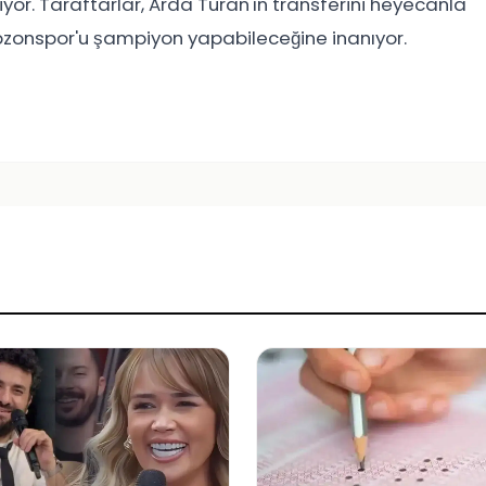
iyor. Taraftarlar, Arda Turan'ın transferini heyecanla
abzonspor'u şampiyon yapabileceğine inanıyor.