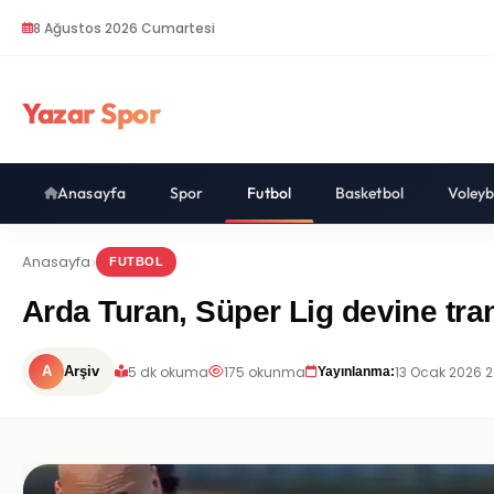
8 Ağustos 2026 Cumartesi
Yazar Spor
Anasayfa
Spor
Futbol
Basketbol
Voleyb
Anasayfa
FUTBOL
Arda Turan, Süper Lig devine tran
5 dk okuma
175 okunma
13 Ocak 2026 2
A
Arşiv
Yayınlanma: