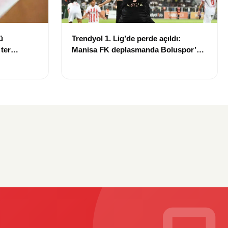
ü
Trendyol 1. Lig’de perde açıldı:
 ter
Manisa FK deplasmanda Boluspor’u
mağlup etti