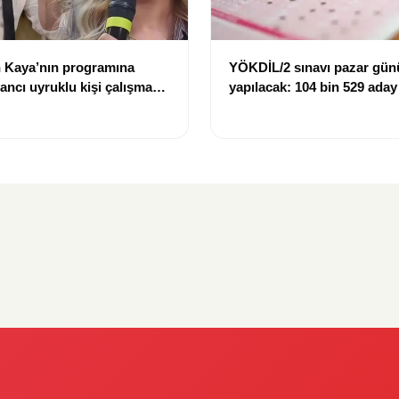
 Kaya’nın programına
YÖKDİL/2 sınavı pazar gün
bancı uyruklu kişi çalışma
yapılacak: 104 bin 529 aday
ığı gerekçesiyle gözaltına
dökecek