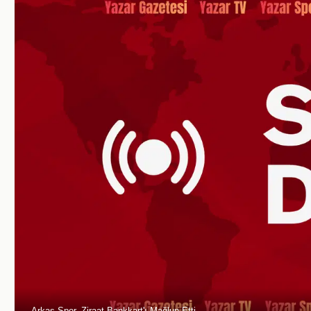
Arkas Spor, Ziraat Bankkart'ı Mağlup Etti