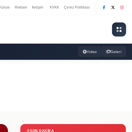
Künye
Reklam
İletişim
KVKK
Çerez Politikası
|
Video
Galeri
SON DAKIKA