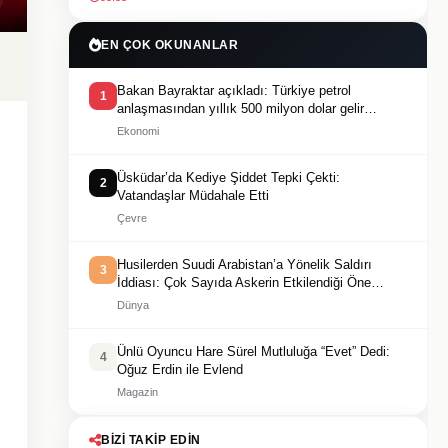
EN ÇOK OKUNANLAR
Bakan Bayraktar açıkladı: Türkiye petrol
1
anlaşmasından yıllık 500 milyon dolar gelir
sağlayacak
Ekonomi
Üsküdar’da Kediye Şiddet Tepki Çekti:
2
Vatandaşlar Müdahale Etti
Çevre
Husilerden Suudi Arabistan’a Yönelik Saldırı
3
İddiası: Çok Sayıda Askerin Etkilendiği Öne
Sürüldü
Dünya
Ünlü Oyuncu Hare Sürel Mutluluğa “Evet” Dedi:
4
Oğuz Erdin ile Evlend
Magazin
BIZI TAKIP EDIN