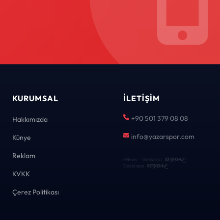
KURUMSAL
İLETIŞIM
+90 501 379 08 08
Hakkımızda
info@yazarspor.com
Künye
Reklam
KEYDAL
eNews · Geliştirici
·
KEYDAL
Developer
KVKK
Çerez Politikası