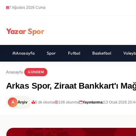
7 Ağustos 2026 Cuma
Yazar Spor
Anasayfa
Spor
Futbol
Basketbol
Voleyb
Anasayfa
GÜNDEM
Arkas Spor, Ziraat Bankkart'ı Mağ
A
Arşiv
5 dk okuma
106 okunma
Yayınlanma:
13 Ocak 2026 20:4