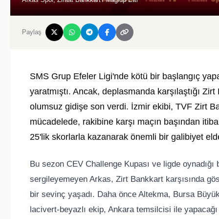
Paylaş
SMS Grup Efeler Ligi'nde kötü bir başlangıç yapa
yaratmıştı. Ancak, deplasmanda karşılaştığı Zirt 
olumsuz gidişe son verdi. İzmir ekibi, TVF Zirt B
mücadelede, rakibine karşı maçın başından itibar
25'lik skorlarla kazanarak önemli bir galibiyet elde
Bu sezon CEV Challenge Kupası ve ligde oynadığı b
sergileyemeyen Arkas, Zirt Bankkart karşısında göst
bir sevinç yaşadı. Daha önce Altekma, Bursa Büyük
lacivert-beyazlı ekip, Ankara temsilcisi ile yapaca