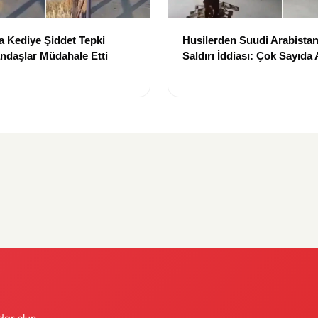
 Kediye Şiddet Tepki
Husilerden Suudi Arabistan
andaşlar Müdahale Etti
Saldırı İddiası: Çok Sayıda
Etkilendiği Öne Sürüldü
dar olun.