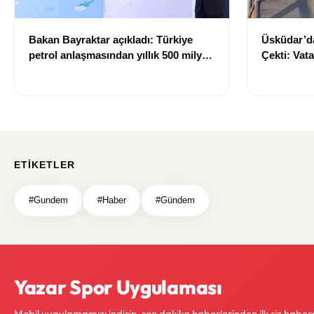
Bakan Bayraktar açıkladı: Türkiye
Üsküdar’da
petrol anlaşmasından yıllık 500 milyon
Çekti: Vat
dolar gelir sağlayacak
ETIKETLER
#Gundem
#Haber
#Gündem
Yazar Spor Uygulaması
Mobil uygulamamızı indirin, son dakika haberlerinden ilk siz haber