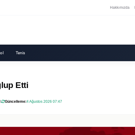
Hakkımızda
ol
Tenis
lup Etti
4
Güncelleme:
4 Ağustos 2026 07:47