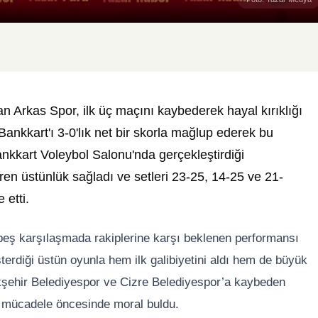
n Arkas Spor, ilk üç maçını kaybederek hayal kırıklığı
Bankkart'ı 3-0'lık net bir skorla mağlup ederek bu
ankkart Voleybol Salonu'nda gerçekleştirdiği
en üstünlük sağladı ve setleri 23-25, 14-25 ve 21-
 etti.
eş karşılaşmada rakiplerine karşı beklenen performansı
erdiği üstün oyunla hem ilk galibiyetini aldı hem de büyük
şehir Belediyespor ve Cizre Belediyespor’a kaybeden
ğı mücadele öncesinde moral buldu.