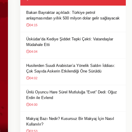
Bakan Bayraktar açıkladı: Türkiye petrol
anlaşmasından yıllık 500 milyon dolar gelir sağlayacak
04:15
Üsküdar’da Kediye Şiddet Tepki Çekti: Vatandaşlar
Müdahale Etti
04:04
Husilerden Suudi Arabistan’a Yönelik Saldırı İddiası:
Çok Sayıda Askerin Etkilendiği Öne Sürüldü
04:02
Ünlü Oyuncu Hare Sürel Mutluluğa “Evet” Dedi: Oğuz
Erdin ile Evlend
04:00
Makyaj Bazı Nedir? Kusursuz Bir Makyaj İçin Nasıl
Kullanılır?
03:53