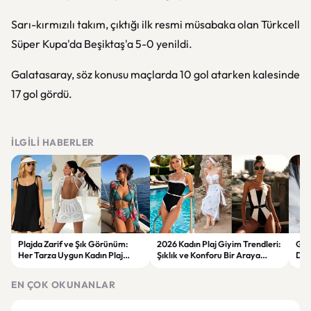
Sarı-kırmızılı takım, çıktığı ilk resmi müsabaka olan Türkcell
Süper Kupa'da Beşiktaş'a 5-0 yenildi.
Galatasaray, söz konusu maçlarda 10 gol atarken kalesinde
17 gol gördü.
İLGILI HABERLER
Plajda Zarif ve Şık Görünüm:
2026 Kadın Plaj Giyim Trendleri:
Güz
Her Tarza Uygun Kadın Plaj
Şıklık ve Konforu Bir Araya
Dön
Giyim Önerileri
Getiren Modeller
Bakı
Çöz
EN ÇOK OKUNANLAR