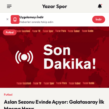
Yazar Spor
Uygulamayı İndir
İndir
Haberleri anında takip edin
Futbol
Futbol
Aslan Sezonu Evinde Açıyor: Galatasaray İlk
Maçına Hazır