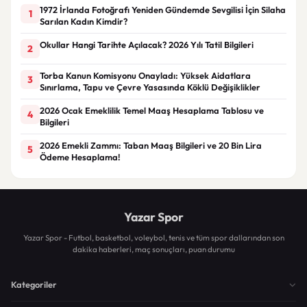
1972 İrlanda Fotoğrafı Yeniden Gündemde Sevgilisi İçin Silaha
1
Sarılan Kadın Kimdir?
Okullar Hangi Tarihte Açılacak? 2026 Yılı Tatil Bilgileri
2
Torba Kanun Komisyonu Onayladı: Yüksek Aidatlara
3
Sınırlama, Tapu ve Çevre Yasasında Köklü Değişiklikler
2026 Ocak Emeklilik Temel Maaş Hesaplama Tablosu ve
4
Bilgileri
2026 Emekli Zammı: Taban Maaş Bilgileri ve 20 Bin Lira
5
Ödeme Hesaplama!
Yazar Spor
Yazar Spor - Futbol, basketbol, voleybol, tenis ve tüm spor dallarından son
dakika haberleri, maç sonuçları, puan durumu
Kategoriler