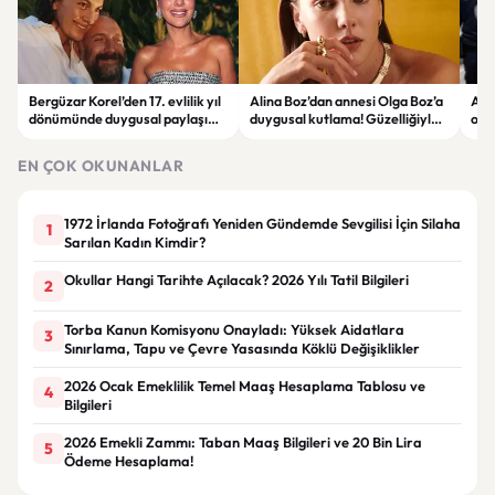
Bergüzar Korel’den 17. evlilik yıl
Alina Boz’dan annesi Olga Boz’a
Ank
dönümünde duygusal paylaşım!
duygusal kutlama! Güzelliğiyle
ope
Düğün albümünü açtı
dikkat çekti
hakk
EN ÇOK OKUNANLAR
1972 İrlanda Fotoğrafı Yeniden Gündemde Sevgilisi İçin Silaha
1
Sarılan Kadın Kimdir?
Okullar Hangi Tarihte Açılacak? 2026 Yılı Tatil Bilgileri
2
Torba Kanun Komisyonu Onayladı: Yüksek Aidatlara
3
Sınırlama, Tapu ve Çevre Yasasında Köklü Değişiklikler
2026 Ocak Emeklilik Temel Maaş Hesaplama Tablosu ve
4
Bilgileri
2026 Emekli Zammı: Taban Maaş Bilgileri ve 20 Bin Lira
5
Ödeme Hesaplama!