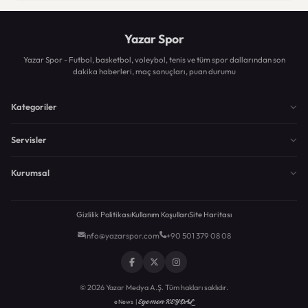
Yazar Spor
Yazar Spor - Futbol, basketbol, voleybol, tenis ve tüm spor dallarından son
dakika haberleri, maç sonuçları, puan durumu
Kategoriler
Servisler
Kurumsal
Gizlilik Politikası
Kullanım Koşulları
Site Haritası
info@yazarspor.com
+90 501 379 08 08
© 2026 Yazar Medya A.Ş. Tüm hakları saklıdır.
Egemen KEYDAL
eNews |