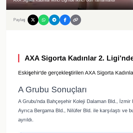
AXA Sigorta Kadınlar İkinci Ligi'nde İkinci Gün Tamamlandı
Paylaş
AXA Sigorta Kadınlar 2. Ligi'n
Eskişehir'de gerçekleştirilen AXA Sigorta Kadınlar
A Grubu Sonuçları
A Grubu'nda Bahçeşehir Koleji Dalaman Bld., İzmir 
Ayrıca Bergama Bld., Nilüfer Bld. ile karşılaştı ve 
ayrıldı.