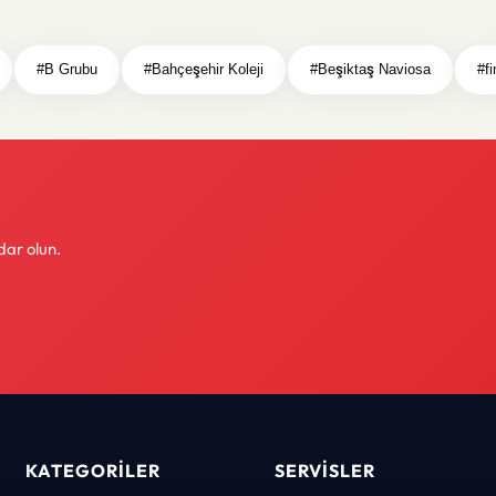
#B Grubu
#Bahçeşehir Koleji
#Beşiktaş Naviosa
#f
dar olun.
KATEGORILER
SERVISLER