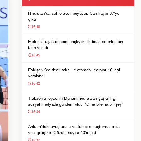
Hindistan’da sel felaketi büyüyor: Can kaybı 97’ye
çıktı
16:48
Elektrikli uçak dönemi başlıyor: İlk ticari seferler için
tarih verildi
16:45
Eskişehir’de ticari taksi ile otomobil çarpıştı: 6 kişi
yaralandı
16:42
Trabzonlu teyzenin Muhammed Salah şaşkınlığı
sosyal medyada gündem oldu: “O ne bilema bir şey”
16:34
Ankara’daki uyuşturucu ve fuhuş soruşturmasında
yeni gelişme: Gözaltı sayısı 10’a çıktı
16:32