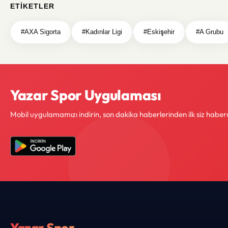
ETIKETLER
#AXA Sigorta
#Kadınlar Ligi
#Eskişehir
#A Grubu
Yazar Spor Uygulaması
Mobil uygulamamızı indirin, son dakika haberlerinden ilk siz haber
Yazar Spor