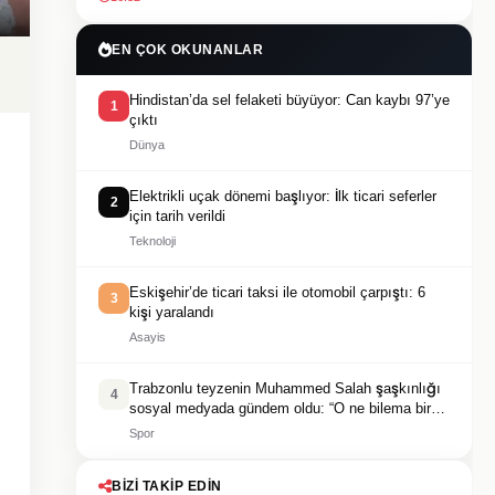
EN ÇOK OKUNANLAR
Hindistan’da sel felaketi büyüyor: Can kaybı 97’ye
1
çıktı
Dünya
Elektrikli uçak dönemi başlıyor: İlk ticari seferler
2
için tarih verildi
Teknoloji
Eskişehir’de ticari taksi ile otomobil çarpıştı: 6
3
kişi yaralandı
Asayis
Trabzonlu teyzenin Muhammed Salah şaşkınlığı
4
sosyal medyada gündem oldu: “O ne bilema bir
şey”
Spor
BIZI TAKIP EDIN