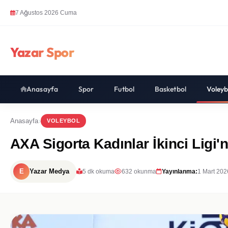
7 Ağustos 2026 Cuma
Yazar Spor
Anasayfa
Spor
Futbol
Basketbol
Voleyb
Anasayfa
VOLEYBOL
AXA Sigorta Kadınlar İkinci Ligi
E
Yazar Medya
5 dk okuma
632 okunma
Yayınlanma:
1 Mart 202