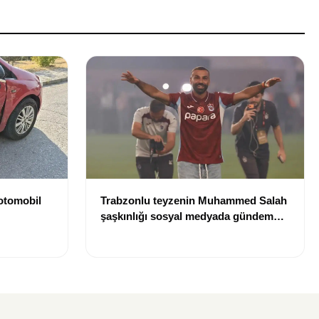
 otomobil
Trabzonlu teyzenin Muhammed Salah
şaşkınlığı sosyal medyada gündem
oldu: “O ne bilema bir şey”