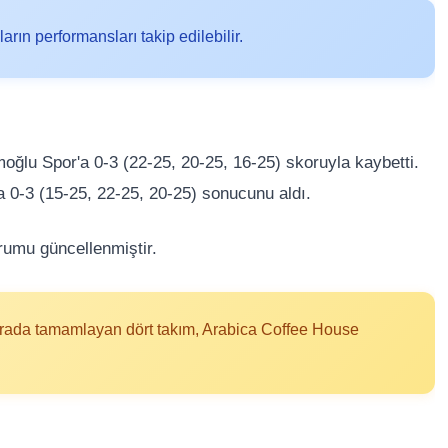
rın performansları takip edilebilir.
ğlu Spor'a 0-3 (22-25, 20-25, 16-25) skoruyla kaybetti.
a 0-3 (15-25, 22-25, 20-25) sonucunu aldı.
rumu güncellenmiştir.
 sırada tamamlayan dört takım, Arabica Coffee House