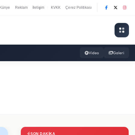
Künye
Reklam
İletişim
KVKK
Çerez Politikası
|
Video
Galeri
SON DAKIKA