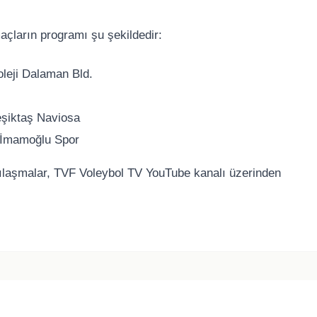
çların programı şu şekildedir:
leji Dalaman Bld.
eşiktaş Naviosa
n İmamoğlu Spor
rşılaşmalar, TVF Voleybol TV YouTube kanalı üzerinden