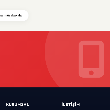
inal müsabakaları
KURUMSAL
İLETIŞIM