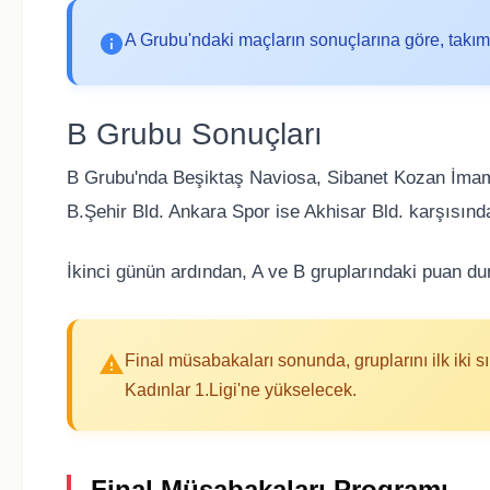
A Grubu'ndaki maçların sonuçlarına göre, takımla
B Grubu Sonuçları
B Grubu'nda Beşiktaş Naviosa, Sibanet Kozan İmamo
B.Şehir Bld. Ankara Spor ise Akhisar Bld. karşısınd
İkinci günün ardından, A ve B gruplarındaki puan du
Final müsabakaları sonunda, gruplarını ilk iki
Kadınlar 1.Ligi'ne yükselecek.
Final Müsabakaları Programı