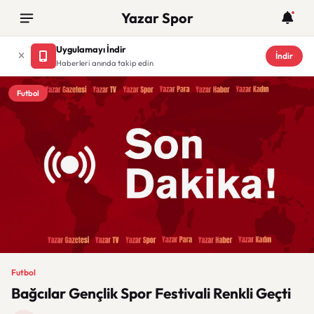
Yazar Spor
Uygulamayı İndir
İndir
Haberleri anında takip edin
Futbol
Futbol
Bağcılar Gençlik Spor Festivali Renkli Geçti