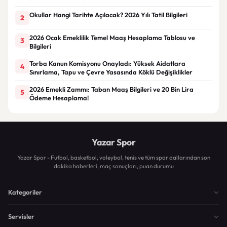
Okullar Hangi Tarihte Açılacak? 2026 Yılı Tatil Bilgileri
2
2026 Ocak Emeklilik Temel Maaş Hesaplama Tablosu ve
3
Bilgileri
Torba Kanun Komisyonu Onayladı: Yüksek Aidatlara
4
Sınırlama, Tapu ve Çevre Yasasında Köklü Değişiklikler
2026 Emekli Zammı: Taban Maaş Bilgileri ve 20 Bin Lira
5
Ödeme Hesaplama!
Yazar Spor
Yazar Spor - Futbol, basketbol, voleybol, tenis ve tüm spor dallarından son
dakika haberleri, maç sonuçları, puan durumu
Kategoriler
Servisler