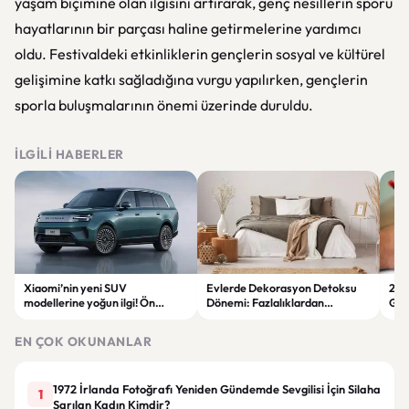
yaşam biçimine olan ilgisini artırarak, genç nesillerin sporu
hayatlarının bir parçası haline getirmelerine yardımcı
oldu. Festivaldeki etkinliklerin gençlerin sosyal ve kültürel
gelişimine katkı sağladığına vurgu yapılırken, gençlerin
sporla buluşmalarının önemi üzerinde duruldu.
İLGILI HABERLER
Xiaomi’nin yeni SUV
Evlerde Dekorasyon Detoksu
202
modellerine yoğun ilgi! Ön
Dönemi: Fazlalıklardan
Ger
siparişlerde büyük artış
Kurtulmanın Yolları
Zam
EN ÇOK OKUNANLAR
1972 İrlanda Fotoğrafı Yeniden Gündemde Sevgilisi İçin Silaha
1
Sarılan Kadın Kimdir?