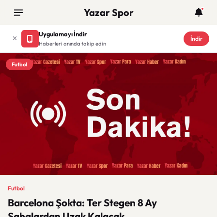
Yazar Spor
Uygulamayı İndir
İndir
Haberleri anında takip edin
Futbol
Futbol
Barcelona Şokta: Ter Stegen 8 Ay
Sahalardan Uzak Kalacak