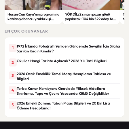
Hasan Can Kaya’nın programına
YÖKDİL/2 sınavı pazar günü
Tren
katılan yabancı uyruklu kişi
yapılacak: 104 bin 529 aday ter
Man
çalışma izni olmadığı
dökecek
Bol
gerekçesiyle gözaltına alındı
EN ÇOK OKUNANLAR
1972 İrlanda Fotoğrafı Yeniden Gündemde Sevgilisi İçin Silaha
1
Sarılan Kadın Kimdir?
Okullar Hangi Tarihte Açılacak? 2026 Yılı Tatil Bilgileri
2
2026 Ocak Emeklilik Temel Maaş Hesaplama Tablosu ve
3
Bilgileri
Torba Kanun Komisyonu Onayladı: Yüksek Aidatlara
4
Sınırlama, Tapu ve Çevre Yasasında Köklü Değişiklikler
2026 Emekli Zammı: Taban Maaş Bilgileri ve 20 Bin Lira
5
Ödeme Hesaplama!