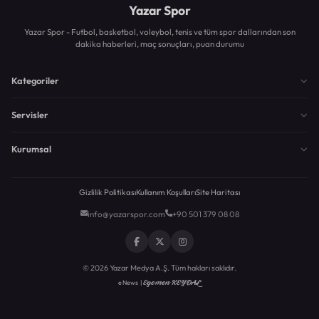
Yazar Spor
Yazar Spor - Futbol, basketbol, voleybol, tenis ve tüm spor dallarından son
dakika haberleri, maç sonuçları, puan durumu
Kategoriler
Servisler
Kurumsal
Gizlilik Politikası
Kullanım Koşulları
Site Haritası
info@yazarspor.com
+90 501 379 08 08
© 2026 Yazar Medya A.Ş. Tüm hakları saklıdır.
Egemen KEYDAL
eNews |